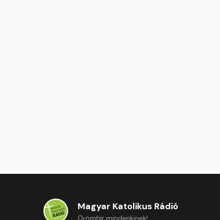
Magyar Katolikus Rádió
Örömhír mindenkinek!