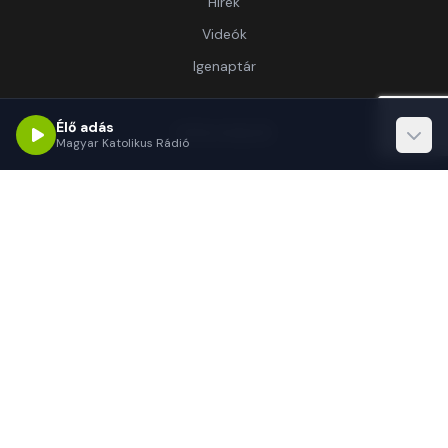
Hírek
Videók
Igenaptár
Élő adás
Információ
Magyar Katolikus Rádió
Rólunk
Kapcsolat
Támogatás
Kapcsolat
1062 Budapest, Délibáb u. 15.-17.
(+36 1) 255-3333