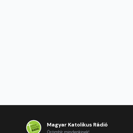
Magyar Katolikus Rádió
Örömhír mindenkinek!