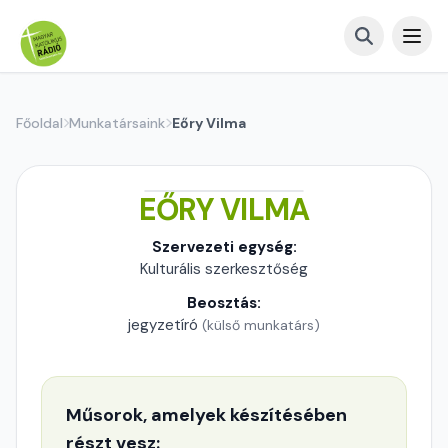
Főoldal
Munkatársaink
Eőry Vilma
EŐRY VILMA
Szervezeti egység:
Kulturális szerkesztőség
Beosztás:
jegyzetíró
(külső munkatárs)
Műsorok, amelyek készítésében
részt vesz: