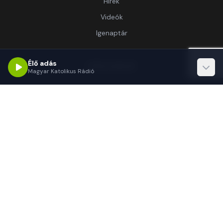
Hírek
Videók
Igenaptár
Élő adás
Információ
Magyar Katolikus Rádió
Rólunk
Kapcsolat
Támogatás
Kapcsolat
1062 Budapest, Délibáb u. 15.-17.
(+36 1) 255-3333