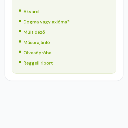
Akvarell
Dogma vagy axióma?
Múltidéző
Műsorajánló
Olvasópróba
Reggeli riport