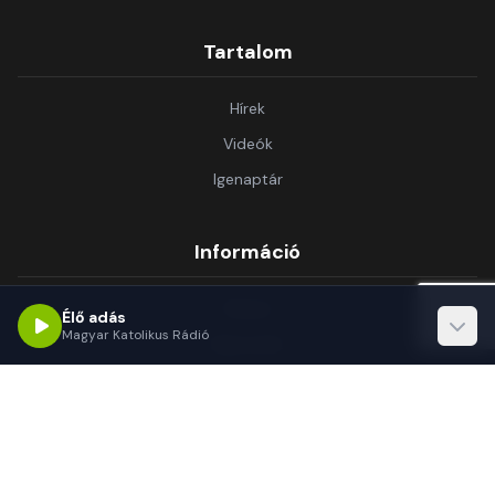
Tartalom
Hírek
Videók
Igenaptár
Információ
Rólunk
Élő adás
Magyar Katolikus Rádió
Kapcsolat
Támogatás