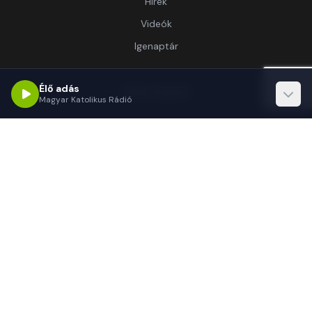
Hírek
Videók
Igenaptár
Élő adás
Információ
Magyar Katolikus Rádió
Rólunk
Kapcsolat
Támogatás
Kapcsolat
1062 Budapest, Délibáb u. 15.-17.
(+36 1) 255-3333