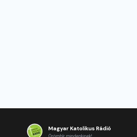
Magyar Katolikus Rádió
Örömhír mindenkinek!