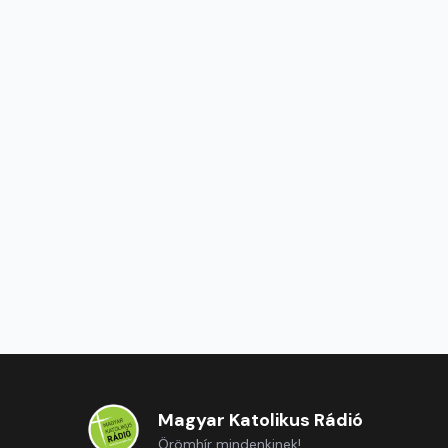
Magyar Katolikus Rádió
Örömhír mindenkinek!