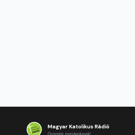
Magyar Katolikus Rádió
Örömhír mindenkinek!