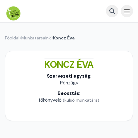
Főoldal
Munkatársaink
Koncz Éva
KONCZ ÉVA
Szervezeti egység:
Pénzügy
Beosztás:
főkönyvelő
(külső munkatárs)