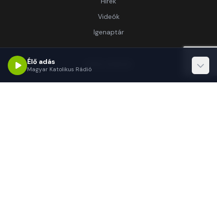
Hírek
Videók
Igenaptár
Élő adás
Információ
Magyar Katolikus Rádió
Rólunk
Kapcsolat
Támogatás
Kapcsolat
1062 Budapest, Délibáb u. 15.-17.
(+36 1) 255-3333