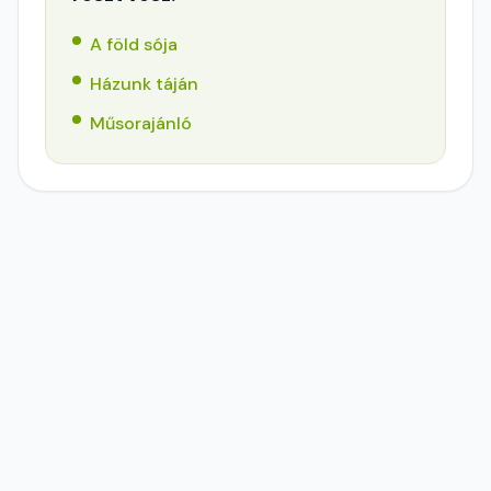
A föld sója
Házunk táján
Műsorajánló