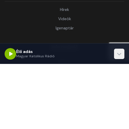
Hírek
Videók
Igenaptár
Információ
Élő adás
Magyar Katolikus Rádió
Rólunk
Kapcsolat
Támogatás
Kapcsolat
1062 Budapest, Délibáb u. 15.-17.