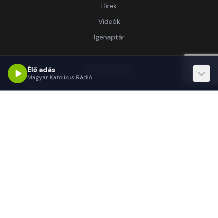
Hírek
Videók
Igenaptár
Információ
Élő adás
Magyar Katolikus Rádió
Rólunk
Kapcsolat
Támogatás
Kapcsolat
1062 Budapest, Délibáb u. 15.-17.
(+36 1) 255-3333