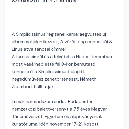
Szerkesztő: Tóth J. András
A Simplicissimus régizenei kamaraegyüttes új
albummal jelentkezett, A vörös pap concertói &
Linus atya tánczai címmel.
A furcsa címről és a felvételt a Nádor-teremben
most vasárnap este fél 8-kor bemutató
koncertről a Simplicissimust alapító
hegedűművész zenetörténészt, Németh
Zsombort hallhatják.
Immár harmadszor rendez Budapesten
nemzetközi balettversenyt a 75 éves Magyar
Táncművészeti Egyetem és alapítványának
kuratóriuma, idén november 17-21. között.