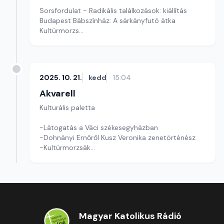
Sorsfordulat - Radikális találkozások: kiállítás
Budapest Bábszínház: A sárkányfutó átka
Kultúrmorzs
Szerkesztő: Fazekas Gyöngyvér
2025. 10. 21.
kedd
15:04
Akvarell
Kulturális paletta
-Látogatás a Váci székesegyházban
-Dohnányi Ernőről Kusz Veronika zenetörténész
-Kultúrmorzsák
Szerkesztő: Tóth J. András
Magyar Katolikus Rádió