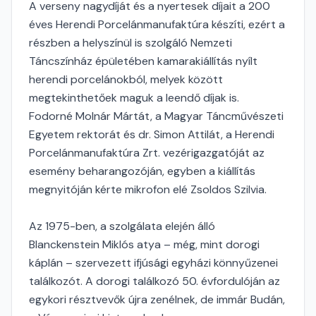
A verseny nagydíját és a nyertesek díjait a 200
éves Herendi Porcelánmanufaktúra készíti, ezért a
részben a helyszínül is szolgáló Nemzeti
Táncszínház épületében kamarakiállítás nyílt
herendi porcelánokból, melyek között
megtekinthetőek maguk a leendő díjak is.
Fodorné Molnár Mártát, a Magyar Táncművészeti
Egyetem rektorát és dr. Simon Attilát, a Herendi
Porcelánmanufaktúra Zrt. vezérigazgatóját az
esemény beharangozóján, egyben a kiállítás
megnyitóján kérte mikrofon elé Zsoldos Szilvia.
Az 1975-ben, a szolgálata elején álló
Blanckenstein Miklós atya – még, mint dorogi
káplán – szervezett ifjúsági egyházi könnyűzenei
találkozót. A dorogi találkozó 50. évfordulóján az
egykori résztvevők újra zenélnek, de immár Budán,