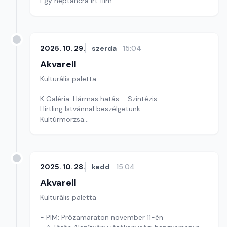
Egy néptáncra írt film
Szerkesztő: Nagy György András
2025. 10. 29.
szerda
15:04
Akvarell
Kulturális paletta
K Galéria: Hármas hatás – Szintézis
Hirtling Istvánnal beszélgetünk
Kultúrmorzsa
Szerkesztő: Fazekas Gyöngyvér
2025. 10. 28.
kedd
15:04
Akvarell
Kulturális paletta
- PIM: Prózamaraton november 11-én