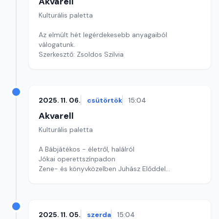
Akvarell
Kulturális paletta
Az elmúlt hét legérdekesebb anyagaiból
válogatunk.
Szerkesztő: Zsoldos Szilvia
2025. 11. 06.
csütörtök
15:04
Akvarell
Kulturális paletta
A Bábjátékos - életről, halálról
Jókai operettszínpadon
Zene- és könyvközelben Juhász Előddel
Szerkesztő: Nagy György András
2025. 11. 05.
szerda
15:04