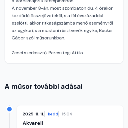
a Városmajori kistemplomban.
A november 8-án, most szombaton du. 4 órakor
kezdődő összejövetelről, s a fél évszázaddal
ezelőtti, akkor ritkaságszámba menő eseményről
az egykori, s a mostani résztvevők egyike, Becker
Gábor szól műsorunkban.
Zenei szerkesztő: Peresztegi Attila
A műsor további adásai
2025. 11. 11.
kedd
15:04
Akvarell