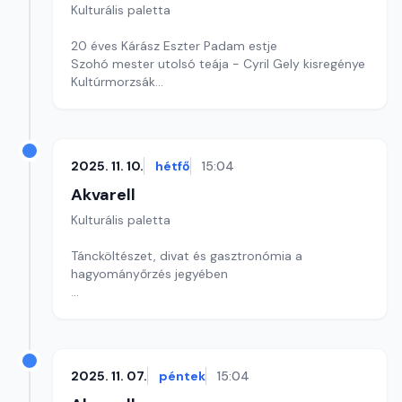
Kulturális paletta
20 éves Kárász Eszter Padam estje
Szohó mester utolsó teája - Cyril Gely kisregénye
Kultúrmorzsák
Szerkesztő: Csuth Judit
2025. 11. 10.
hétfő
15:04
Akvarell
Kulturális paletta
Táncköltészet, divat és gasztronómia a
hagyományőrzés jegyében
szerkesztő: Szentimrei Kristóf
2025. 11. 07.
péntek
15:04