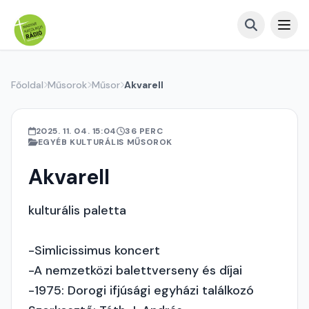
Főoldal
Műsorok
Műsor
Akvarell
2025. 11. 04. 15:04
36 PERC
EGYÉB KULTURÁLIS MŰSOROK
Akvarell
kulturális paletta
-Simlicissimus koncert
-A nemzetközi balettverseny és díjai
-1975: Dorogi ifjúsági egyházi találkozó