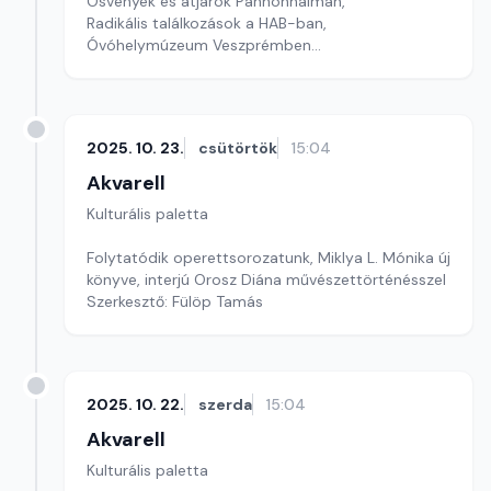
Ösvények és átjárók Pannonhalmán,
Radikális találkozások a HAB-ban,
Óvóhelymúzeum Veszprémben
Szerkesztő: Szentimrei Kristóf
2025. 10. 23.
csütörtök
15:04
Akvarell
Kulturális paletta
Folytatódik operettsorozatunk, Miklya L. Mónika új
könyve, interjú Orosz Diána művészettörténésszel
Szerkesztő: Fülöp Tamás
2025. 10. 22.
szerda
15:04
Akvarell
Kulturális paletta