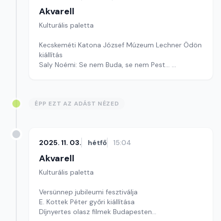
Akvarell
Kulturális paletta
Kecskeméti Katona József Múzeum Lechner Ödön
kiállítás
Saly Noémi: Se nem Buda, se nem Pest...
Szerkesztő: Fazekas Gyöngyvér
ÉPP EZT AZ ADÁST NÉZED
2025. 11. 03.
hétfő
15:04
Akvarell
Kulturális paletta
Versünnep jubileumi fesztiválja
E. Kottek Péter győri kiállítása
Díjnyertes olasz filmek Budapesten