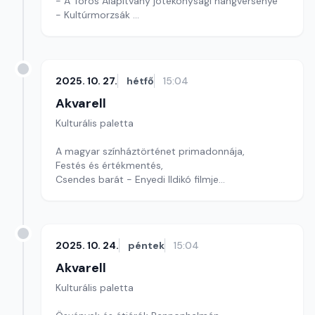
- A Törös Alapítvány jótékonysági hangversenye
- Kultúrmorzsák
Szerkesztő: Tóth J. András
2025. 10. 27.
hétfő
15:04
Akvarell
Kulturális paletta
A magyar színháztörténet primadonnája,
Festés és értékmentés,
Csendes barát - Enyedi Ildikó filmje
szerkesztő: Szentimrei Kristóf
2025. 10. 24.
péntek
15:04
Akvarell
Kulturális paletta