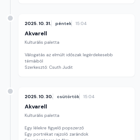
szerkesztő: Szentimrei Kristóf
2025. 10. 31.
péntek
15:04
Akvarell
Kulturális paletta
Válogatás az elmúlt időszak legérdekesebb
témáiból
Szerkesztő: Csuth Judit
2025. 10. 30.
csütörtök
15:04
Akvarell
Kulturális paletta
Egy lélekre figyelő popszerző
Egy portrékat rajzoló zarándok