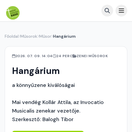
Főoldal
Műsorok
Műsor
Hangárium
2026. 07. 09. 14:04
24 PERC
ZENEI MŰSOROK
Hangárium
a könnyűzene kiválóságai
Mai vendég Kollár Attila, az Invocatio
Musicalis zenekar vezetője.
Szerkesztő: Balogh Tibor