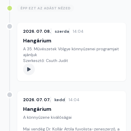
ÉPP EZT AZ ADÁST NÉZED
2026. 07. 08.
szerda
14:04
Hangárium
A 35. Művészetek Völgye könnyűzenei programjait
ajánljuk
Szerkesztő: Csuth Judit
2026. 07. 07.
kedd
14:04
Hangárium
A könnyűzene kiválóságai
Mai vendég Dr. Kollár Attila fuvolista-zeneszerző, a