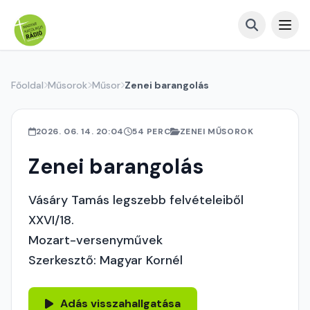
Főoldal
Műsorok
Műsor
Zenei barangolás
2026. 06. 14. 20:04
54 PERC
ZENEI MŰSOROK
Zenei barangolás
Vásáry Tamás legszebb felvételeiből
XXVI/18.
Mozart-versenyművek
Szerkesztő: Magyar Kornél
Adás visszahallgatása