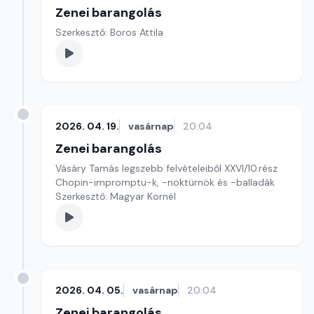
Zenei barangolás
Szerkesztő: Boros Attila
2026. 04. 19.
vasárnap
20:04
Zenei barangolás
Vásáry Tamás legszebb felvételeiből XXVI/10.rész
Chopin-impromptu-k, -noktürnök és -balladák
Szerkesztő: Magyar Kornél
2026. 04. 05.
vasárnap
20:04
Zenei barangolás