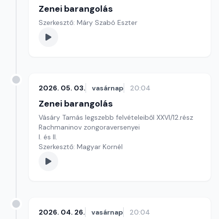
Zenei barangolás
Szerkesztő: Máry Szabó Eszter
2026. 05. 03.
vasárnap
20:04
Zenei barangolás
Vásáry Tamás legszebb felvételeiből XXVI/12.rész
Rachmaninov zongoraversenyei
I. és II.
Szerkesztő: Magyar Kornél
2026. 04. 26.
vasárnap
20:04