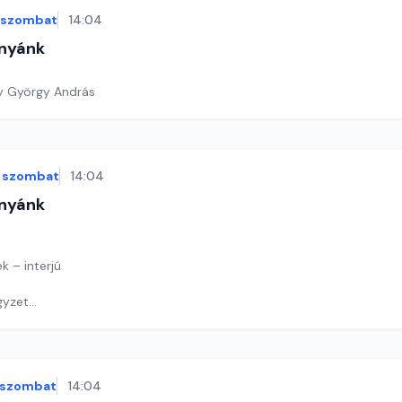
szombat
14:04
nyánk
t
y György András
szombat
14:04
nyánk
t
k – interjú
gyzet
! - játék
y György András
szombat
14:04