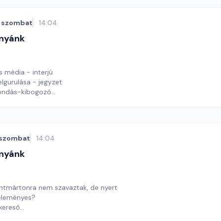
szombat
14:04
nyánk
t
s média - interjú
lgurulása - jegyzet
ondás-kibogozó
y György András
szombat
14:04
nyánk
t
ntmártonra nem szavaztak, de nyert
éleményes?
kereső
y György András