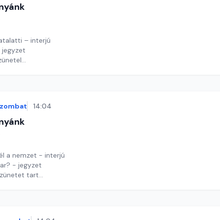
nyánk
t
talatti – interjú
 jegyzet
zünetel
y György András
szombat
14:04
nyánk
t
él a nemzet - interjú
ar? - jegyzet
zünetet tart
y György András