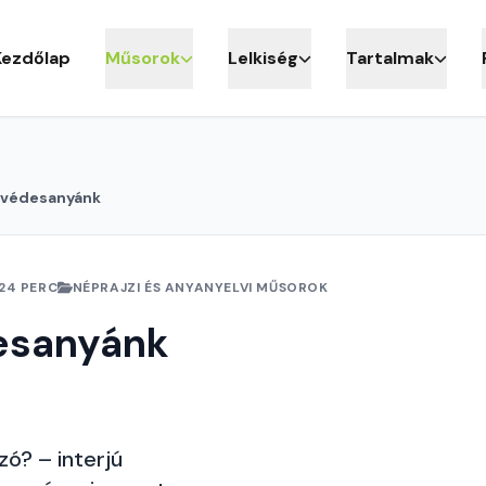
Kezdőlap
Műsorok
Lelkiség
Tartalmak
lvédesanyánk
24 PERC
NÉPRAJZI ÉS ANYANYELVI MŰSOROK
esanyánk
zó? – interjú