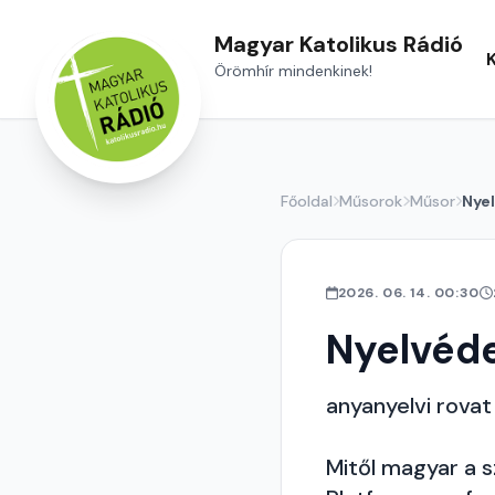
Magyar Katolikus Rádió
Örömhír mindenkinek!
Főoldal
Műsorok
Műsor
Nye
2026. 06. 14. 00:30
Nyelvéd
anyanyelvi rovat
Mitől magyar a s