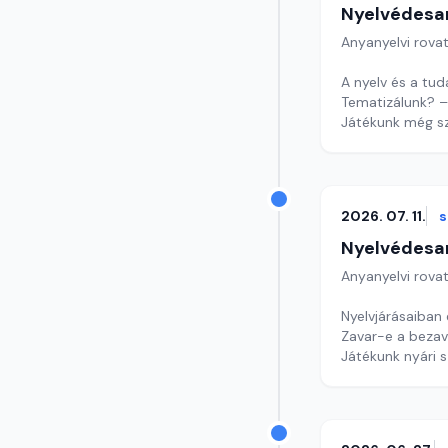
Nyelvédesa
Anyanyelvi rova
A nyelv és a tuda
Tematizálunk? –
Játékunk még s
Szerkesztő: Nag
2026. 07. 11.
Nyelvédesa
Anyanyelvi rova
Nyelvjárásaiban 
Zavar-e a bezav
Játékunk nyári s
Szerkesztő: Nag