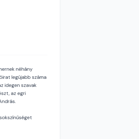
lismernek néhány
óirat legújabb száma
 az idegen szavak
szt, az egri
András.
 sokszínűséget