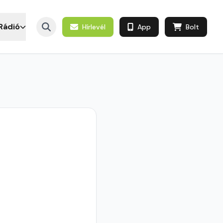
Rádió
Hírlevél
App
Bolt