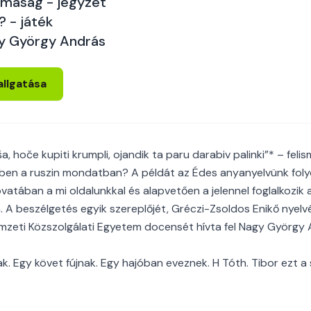
maság - jegyzet
? - játék
y György András
allgatása
iša, hoče kupiti krumpli, ojandik ta paru darabiv palinki”* – fe
bben a ruszin mondatban? A példát az Édes anyanyelvünk foly
ovatában a mi oldalunkkal és alapvetően a jelennel foglalkozik
 A beszélgetés egyik szereplőjét, Gréczi-Zsoldos Enikő nyelvé
 Nemzeti Közszolgálati Egyetem docensét hívta fel Nagy György 
k. Egy követ fújnak. Egy hajóban eveznek. H Tóth. Tibor ezt a