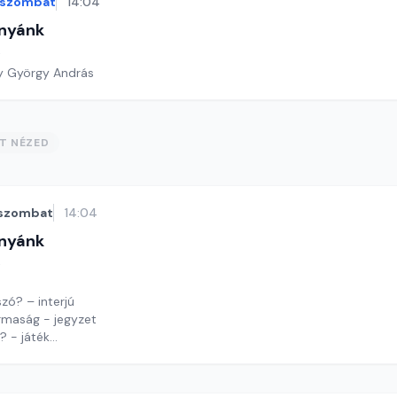
szombat
14:04
nyánk
t
y György András
ST NÉZED
szombat
14:04
nyánk
t
zó? – interjú
rmaság - jegyzet
? - játék
y György András