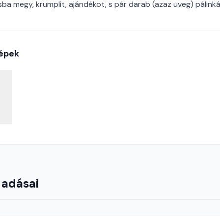
sba megy, krumplit, ajándékot, s pár darab (azaz üveg) pálinkát
épek
 adásai