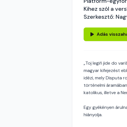
Platform-egyfor
Kihez szól a vers
Szerkesztő: Nag
Adás visszah
„Toj legiń jide do var
magyar kifejezést e
idézi, mely Disputa r
történelmi áramában.
katolikus, illetve a
Egy gyékényen árulna
hiányolja.