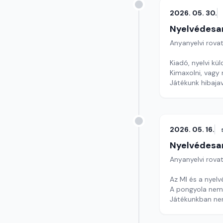
2026. 05. 30.
Nyelvédesa
Anyanyelvi rova
Kiadó, nyelvi kül
Kimaxolni, vagy
Játékunk hibajav
Szerkesztő: Nag
2026. 05. 16.
Nyelvédesa
Anyanyelvi rova
Az MI és a nyelv
A pongyola nem
Játékunkban ne
Szerkesztő: Nag