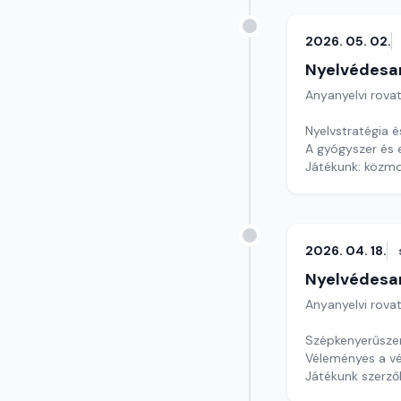
2026. 05. 02.
Nyelvédesa
Anyanyelvi rova
Nyelvstratégia é
A gyógyszer és e
Játékunk: közm
Szerkesztő: Nag
2026. 04. 18.
Nyelvédesa
Anyanyelvi rova
Szépkenyerűsze
Véleményes a v
Játékunk szerző
Szerkesztő: Nag