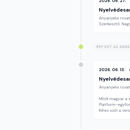
2026. 06. 27.
Nyelvédesa
Anyanyelvi rova
Szerkesztő: Nag
ÉPP EZT AZ ADÁ
2026. 06. 13.
Nyelvédesa
Anyanyelvi rova
Mitől magyar a s
Platform-egyfo
Kihez szól a vers
Szerkesztő: Nag