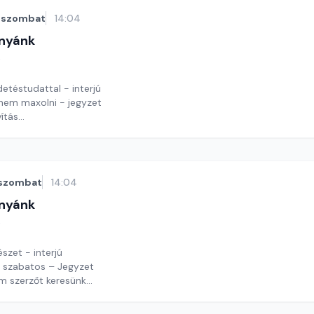
szombat
14:04
nyánk
t
detéstudattal - interjú
 nem maxolni - jegyzet
ítás
y György András
szombat
14:04
nyánk
t
észet - interjú
 szabatos – Jegyzet
m szerzőt keresünk
y György András