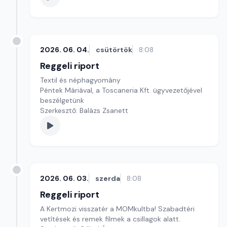
2026. 06. 04.
csütörtök
8:08
Reggeli riport
Textil és néphagyomány
Péntek Máriával, a Toscaneria Kft. ügyvezetőjével
beszélgetünk
Szerkesztő: Balázs Zsanett
2026. 06. 03.
szerda
8:08
Reggeli riport
A Kertmozi visszatér a MOMkultba! Szabadtéri
vetítések és remek filmek a csillagok alatt.