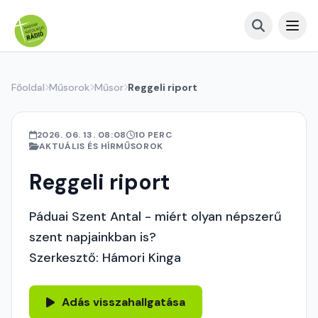
Főoldal
Műsorok
Műsor
Reggeli riport
2026. 06. 13. 08:08
10 PERC
AKTUÁLIS ÉS HÍRMŰSOROK
Reggeli riport
Páduai Szent Antal - miért olyan népszerű
szent napjainkban is?
Szerkesztő: Hámori Kinga
Adás visszahallgatása