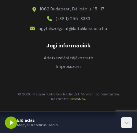
1062 Budapest, Délibáb u. 15.-17.
(+36 1) 255-3333
ugyfelszolgalat@katolikusradio.hu
Jogi információk
Adatkezelési tájékoztató
Impresszum
© 2026 Magyar Katolikus Rádió Zrt. Minden jog fenntartva.
Készítette:
NovaNow
Élő adás
Magyar Katolikus Rádió