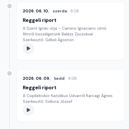
2026. 06. 10.
szerda
8:08
Reggeli riport
A Szent Ignác útja – Camino Ignaciano című
filmről beszélgetünk Balázs Zsuzsával
Szerkesztő: Gőbel Ágoston
2026. 06. 09.
kedd
8:08
Reggeli riport
A Csipkebokor Katolikus Udvarról Karcagi Ágnes
Szerkesztő: Szikora József