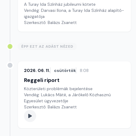
A Turay Ida Színház jubileumi kötete
Vendég: Darvasi Ilona, a Turay Ida Színház alapító-
igazgatója
Szerkesztő: Balázs Zsanett
ÉPP EZT AZ ADÁST NÉZED
2026. 06. 11.
csütörtök
8:08
Reggeli riport
Közterületi problémák bejelentése
Vendég: Lukács Máté, a Járókelő Közhasznú
Egyesület ügyvezetője
Szerkesztő: Balázs Zsanett