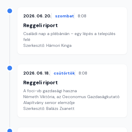
2026. 06. 20.
szombat
8:08
Reggeli riport
Családi nap a plébánián – egy lépés a település
felé
Szerkesztő: Hámori Kinga
2026. 06. 18.
csütörtök
8:08
Reggeli riport
A foci-vb gazdasági haszna
Németh Viktória, az Oeconomus Gazdaságkutató
Alapítvány senior elemzője
Szerkesztő: Balázs Zsanett