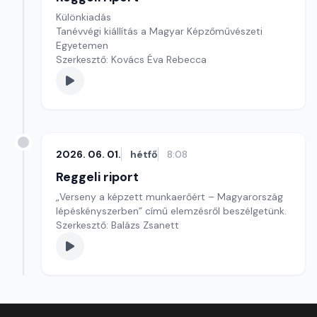
Különkiadás
Tanévvégi kiállítás a Magyar Képzőművészeti
Egyetemen
Szerkesztő: Kovács Éva Rebecca
2026. 06. 01.
hétfő
8:08
Reggeli riport
„Verseny a képzett munkaerőért – Magyarország
lépéskényszerben” című elemzésről beszélgetünk.
Szerkesztő: Balázs Zsanett