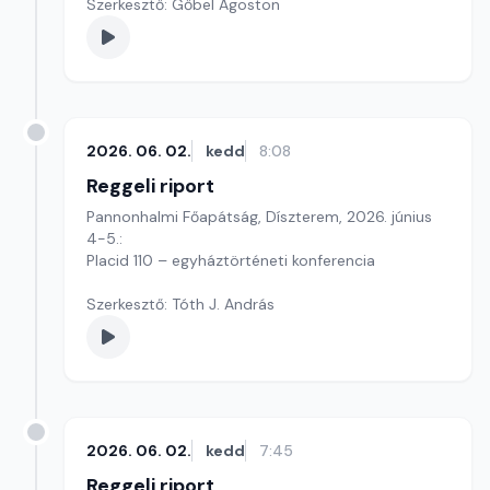
Szerkesztő: Gőbel Ágoston
2026. 06. 02.
kedd
8:08
Reggeli riport
Pannonhalmi Főapátság, Díszterem, 2026. június
4-5.:
Placid 110 – egyháztörténeti konferencia
Szerkesztő: Tóth J. András
2026. 06. 02.
kedd
7:45
Reggeli riport