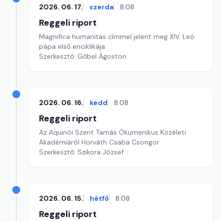
2026. 06. 17.
szerda
8:08
Reggeli riport
Magnifica humanitas címmel jelent meg XIV. Leó
pápa első enciklikája
Szerkesztő: Gőbel Ágoston
2026. 06. 16.
kedd
8:08
Reggeli riport
Az Aquinói Szent Tamás Ökumenikus Közéleti
Akadémiáról Horváth Csaba Csongor
Szerkesztő: Szikora József
2026. 06. 15.
hétfő
8:08
Reggeli riport