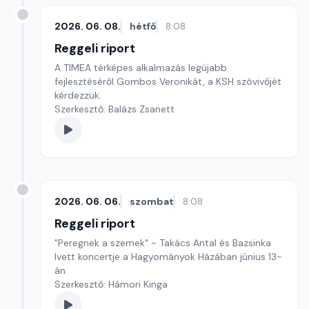
2026. 06. 08.
hétfő
8:08
Reggeli riport
A TIMEA térképes alkalmazás legújabb
fejlesztéséről Gombos Veronikát, a KSH szóvivőjét
kérdezzük.
Szerkesztő: Balázs Zsanett
2026. 06. 06.
szombat
8:08
Reggeli riport
"Peregnek a szemek" - Takács Antal és Bazsinka
Ivett koncertje a Hagyományok Házában június 13-
án
Szerkesztő: Hámori Kinga