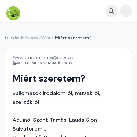
Főoldal
Műsorok
Műsor
Miért szeretem?
2026. 06. 10. 00:15
10 PERC
IRODALMI ÉS VERSMŰSOROK
Miért szeretem?
vallomások irodalomról, művekről,
szerzőkről
Aquinói Szent Tamás: Lauda Sion
Salvatorem...