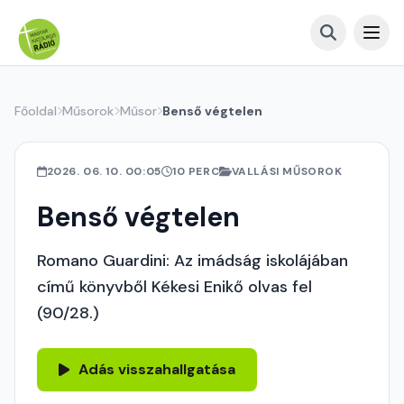
Főoldal
Műsorok
Műsor
Benső végtelen
2026. 06. 10. 00:05
10 PERC
VALLÁSI MŰSOROK
Benső végtelen
Romano Guardini: Az imádság iskolájában
című könyvből Kékesi Enikő olvas fel
(90/28.)
Adás visszahallgatása