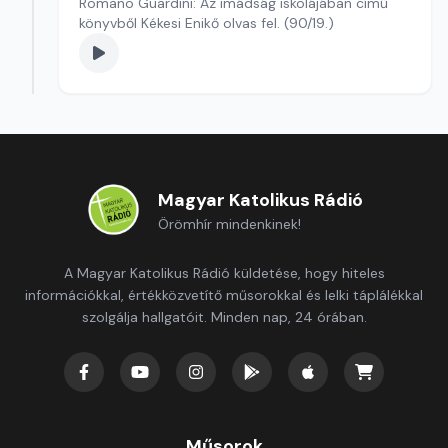
Romano Guardini: Az imádság iskolájában című
könyvből Kékesi Enikő olvas fel. (90/19.)
Magyar Katolikus Rádió
Örömhír mindenkinek!
A Magyar Katolikus Rádió küldetése, hogy hiteles
információkkal, értékközvetítő műsorokkal és lelki táplálékkal
szolgálja hallgatóit. Minden nap, 24 órában.
Műsorok