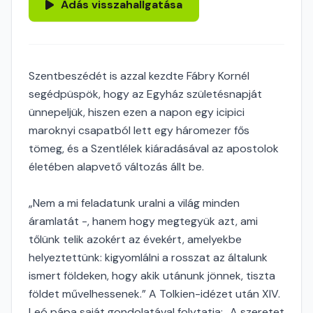
Adás visszahallgatása
Szentbeszédét is azzal kezdte Fábry Kornél
segédpüspök, hogy az Egyház születésnapját
ünnepeljük, hiszen ezen a napon egy icipici
maroknyi csapatból lett egy háromezer fős
tömeg, és a Szentlélek kiáradásával az apostolok
életében alapvető változás állt be.
„Nem a mi feladatunk uralni a világ minden
áramlatát -, hanem hogy megtegyük azt, ami
tőlünk telik azokért az évekért, amelyekbe
helyeztettünk: kigyomlálni a rosszat az általunk
ismert földeken, hogy akik utánunk jönnek, tiszta
földet művelhessenek.” A Tolkien-idézet után XIV.
Leó pápa saját gondolatával folytatja: „A szeretet