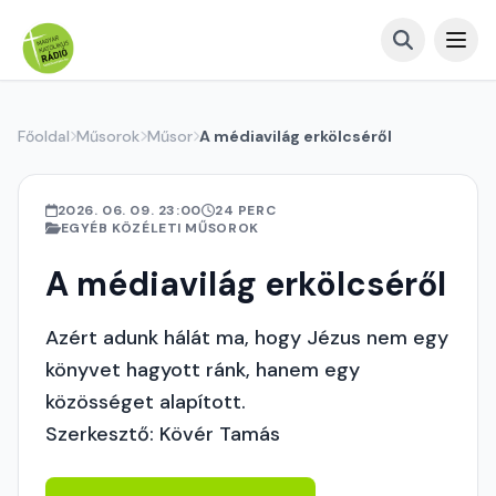
Főoldal
Műsorok
Műsor
A médiavilág erkölcséről
2026. 06. 09. 23:00
24 PERC
EGYÉB KÖZÉLETI MŰSOROK
A médiavilág erkölcséről
Azért adunk hálát ma, hogy Jézus nem egy
könyvet hagyott ránk, hanem egy
közösséget alapított.
Szerkesztő: Kövér Tamás