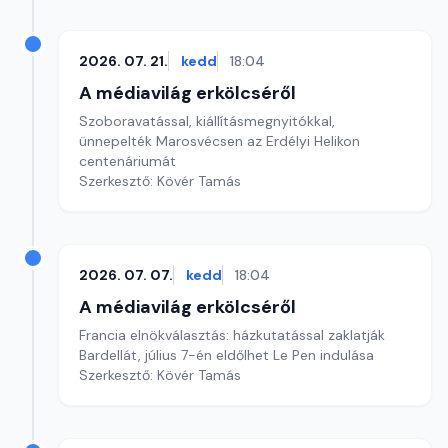
2026. 07. 21.
kedd
18:04
A médiavilág erkölcséről
Szoboravatással, kiállításmegnyitókkal,
ünnepelték Marosvécsen az Erdélyi Helikon
centenáriumát
Szerkesztő: Kövér Tamás
2026. 07. 07.
kedd
18:04
A médiavilág erkölcséről
Francia elnökválasztás: házkutatással zaklatják
Bardellát, július 7-én eldőlhet Le Pen indulása
Szerkesztő: Kövér Tamás