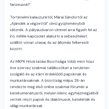
farizeusok!”.
Történelmi kalauzunktól, Márai Sándortól az
„Ajándék a végzettől” című gyűjteményből
idéznék. A pályaudvaron címmel arra figyelt fel az
író, miféle kapcsolat alakul ki a sebesülteket
szállító vonat utasai, és az állomás felkeresői
között.
Az MKPK Hitoktatási Bizottsága több mint húsz
éve szervez szakmai találkozókat a területen
szolgáló és az iránt érdeklődő papoknak és
munkatársaknak. A bizottság május 28-án
rendezte meg első online szakmai fórumát a
katekumenátusról, melyen kilenc egyházmegyéből
vettek részt papok és diakónusok, katekéták és
világi munkatársak.