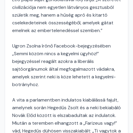
civilizációja nem egyetlen látványos gesztusból
születik meg, hanem a hűség apró és kitartó
cselekedeteinek összességéből, amelyek gátat
emelnek az embertelenedéssel szemben.”
Ugron Zsolna írónő Facebook-bejegyzésében
„Semmi közöm nincs a kegyelmi ügyhöz!”
bejegyzéssel reagált azokra a liberális
sajtóorgánumok által megfogalmazott vádakra,
amelyek szerint neki is köze lehetett a kegyelmi-
botrányhoz.
A vita a parlamentben indulatos kiabálássá fajult,
amelynek során Hegedűs Zsolt és a neki bekiabáló
Novák Előd között is elszabadultak az indulatok.
Miután a teremben elhangzott a „Farizeus vagy!”
vád, Hegedűs dühösen visszakiabált: „Ti vagytok a