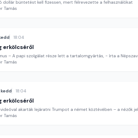
ó dollár büntetést kell fizessen, mert félrevezette a felhasználókat
ér Tamás
kedd
18:04
g erkölcséről
tmus – A papi szolgálat része lett a tartalomgyártás, - írta a Népszava
ér Tamás
kedd
18:04
g erkölcséről
 videóval akarták lejáratni Trumpot a német köztévében – a nézők jel
ér Tamás