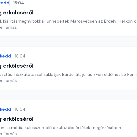
kedd
18:04
g erkölcséről
, kiállításmegnyitókkal, ünnepelték Marosvécsen az Erdélyi Helikon 
ér Tamás
kedd
18:04
g erkölcséről
asztás: házkutatással zaklatják Bardellát, július 7-én eldőlhet Le Pen 
ér Tamás
kedd
18:04
g erkölcséről
int a média kulcsszereplő a kulturális értékek megőrzésében
ér Tamás