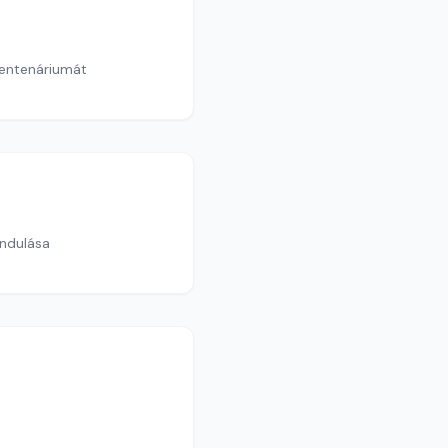
centenáriumát
indulása