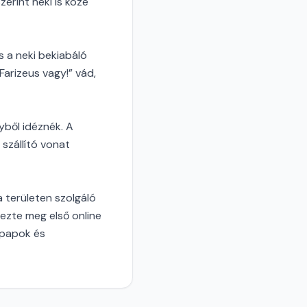
erint neki is köze
s a neki bekiabáló
Farizeus vagy!” vád,
yből idéznék. A
 szállító vonat
 területen szolgáló
ezte meg első online
 papok és