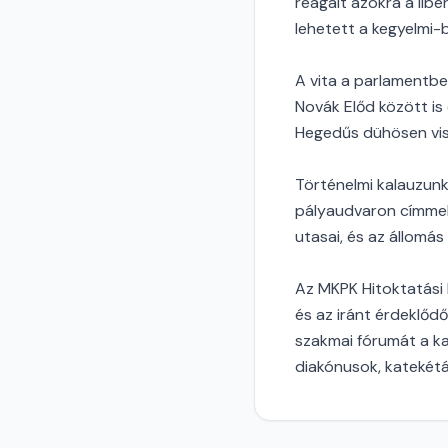
reagált azokra a lib
lehetett a kegyelmi-
A vita a parlamentbe
Novák Előd között is
Hegedűs dühösen viss
Történelmi kalauzunk
pályaudvaron címmel a
utasai, és az állomás 
Az MKPK Hitoktatási 
és az iránt érdeklőd
szakmai fórumát a k
diakónusok, katekétá