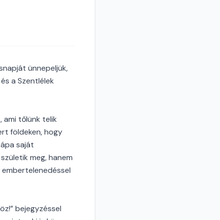
snapját ünnepeljük,
és a Szentlélek
ami tőlünk telik
ert földeken, hogy
pápa saját
l születik meg, hanem
z embertelenedéssel
öz!” bejegyzéssel