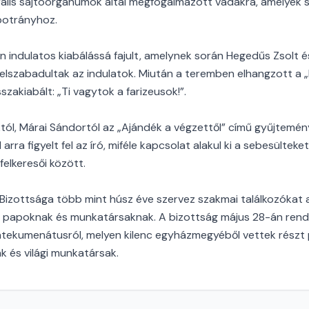
erális sajtóorgánumok által megfogalmazott vádakra, amelyek sz
botrányhoz.
n indulatos kiabálássá fajult, amelynek során Hegedűs Zsolt é
 elszabadultak az indulatok. Miután a teremben elhangzott a „
zakiabált: „Ti vagytok a farizeusok!”.
tól, Márai Sándortól az „Ajándék a végzettől” című gyűjtemén
rra figyelt fel az író, miféle kapcsolat alakul ki a sebesülteket
felkeresői között.
Bizottsága több mint húsz éve szervez szakmai találkozókat a
ő papoknak és munkatársaknak. A bizottság május 28-án rend
atekumenátusról, melyen kilenc egyházmegyéből vettek részt
k és világi munkatársak.