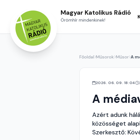
Magyar Katolikus Rádió
Örömhír mindenkinek!
Főoldal
Műsorok
Műsor
A mé
2026. 06. 09. 18:04
A médiav
Azért adunk hál
közösséget alapí
Szerkesztő: Köv