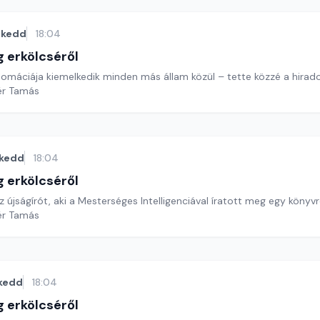
kedd
18:04
g erkölcséről
lomáciája kiemelkedik minden más állam közül – tette közzé a hirad
ér Tamás
kedd
18:04
g erkölcséről
 újságírót, aki a Mesterséges Intelligenciával íratott meg egy könyv
ér Tamás
kedd
18:04
g erkölcséről