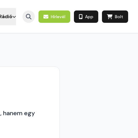
Rádió
Hírlevél
App
Bolt
k, hanem egy