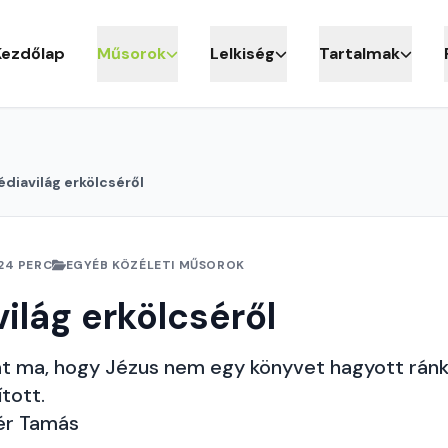
Kezdőlap
Műsorok
Lelkiség
Tartalmak
diavilág erkölcséről
24 PERC
EGYÉB KÖZÉLETI MŰSOROK
ilág erkölcséről
át ma, hogy Jézus nem egy könyvet hagyott rán
tott.
ér Tamás