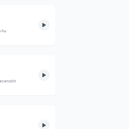
o.hu
recenziót.