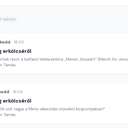
ST NÉZED
kedd
18:04
g erkölcséről
ettek részt a belfasti felekezetközi „Menet Jézusért” (March for Je
ér Tamás
kedd
18:04
g erkölcséről
IA volt tagjai a Meta választási műveleti központjaiban?
ér Tamás