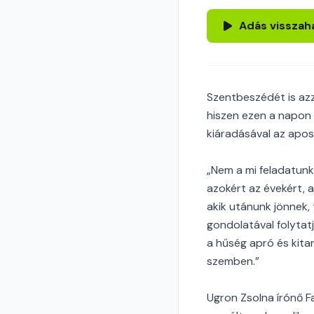
Adás visszah
Szentbeszédét is azz
hiszen ezen a napon 
kiáradásával az apos
„Nem a mi feladatunk
azokért az évekért, a
akik utánunk jönnek, 
gondolatával folytatj
a hűség apró és kit
szemben.”
Ugron Zsolna írónő 