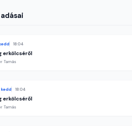
 adásai
kedd
18:04
g erkölcséről
ér Tamás
kedd
18:04
g erkölcséről
ér Tamás