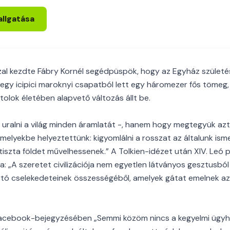
allgatása
al kezdte Fábry Kornél segédpüspök, hogy az Egyház születé
egy icipici maroknyi csapatból lett egy háromezer fős tömeg, 
tolok életében alapvető változás állt be.
 uralni a világ minden áramlatát -, hanem hogy megtegyük azt, 
melyekbe helyeztettünk: kigyomlálni a rosszat az általunk ism
tiszta földet művelhessenek.” A Tolkien-idézet után XIV. Leó 
a: „A szeretet civilizációja nem egyetlen látványos gesztusbó
artó cselekedeteinek összességéből, amelyek gátat emelnek a
Facebook-bejegyzésében „Semmi közöm nincs a kegyelmi ügyh