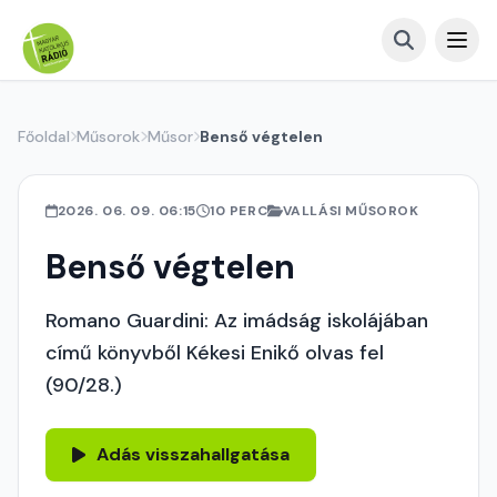
Főoldal
Műsorok
Műsor
Benső végtelen
2026. 06. 09. 06:15
10 PERC
VALLÁSI MŰSOROK
Benső végtelen
Romano Guardini: Az imádság iskolájában
című könyvből Kékesi Enikő olvas fel
(90/28.)
Adás visszahallgatása