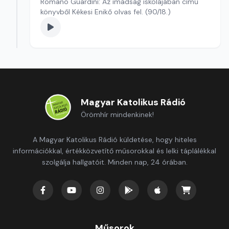
Romano Guardini: Az imádság iskolájában című
könyvből Kékesi Enikő olvas fel. (90/18.)
Magyar Katolikus Rádió
Örömhír mindenkinek!
A Magyar Katolikus Rádió küldetése, hogy hiteles
információkkal, értékközvetítő műsorokkal és lelki táplálékkal
szolgálja hallgatóit. Minden nap, 24 órában.
Műsorok