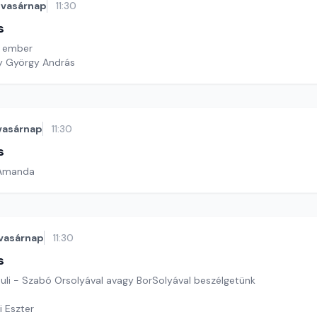
vasárnap
11:30
s
t ember
y György András
vasárnap
11:30
s
 Amanda
vasárnap
11:30
s
suli - Szabó Orsolyával avagy BorSolyával beszélgetünk
i Eszter