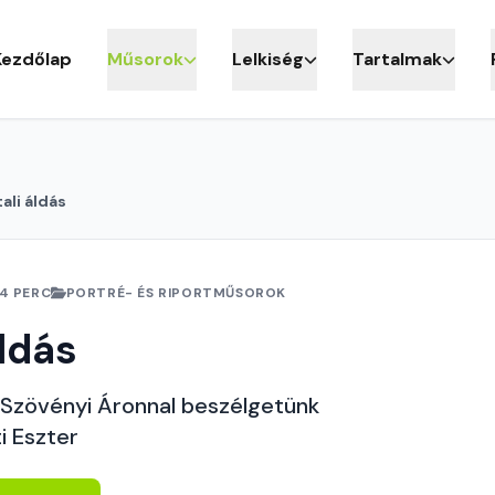
Kezdőlap
Műsorok
Lelkiség
Tartalmak
ali áldás
4 PERC
PORTRÉ- ÉS RIPORTMŰSOROK
áldás
Szövényi Áronnal beszélgetünk
i Eszter