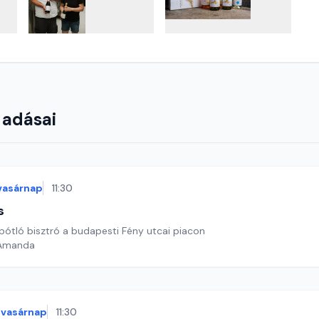
 adásai
vasárnap
11:30
s
 - hiánypótló bisztró a budapesti Fény utcai piacon
 Amanda
vasárnap
11:30