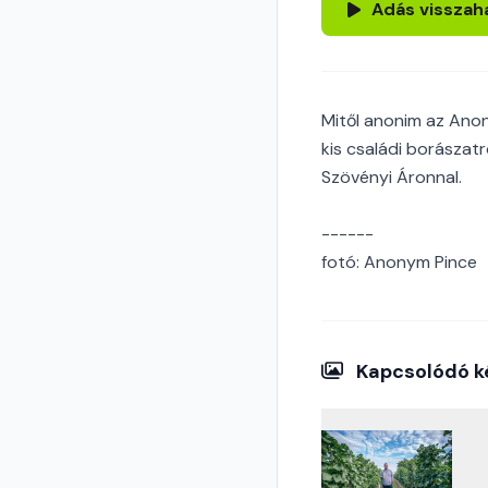
Adás visszah
Mitől anonim az Ano
kis családi borászat
Szövényi Áronnal.
------
fotó: Anonym Pince
Kapcsolódó k