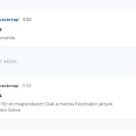
vasárnap
11:30
s
 Amanda
ST NÉZED
vasárnap
11:30
s
-10-én megrendezett Csak a mentes Fesztiválon jártunk
dos Szilvia