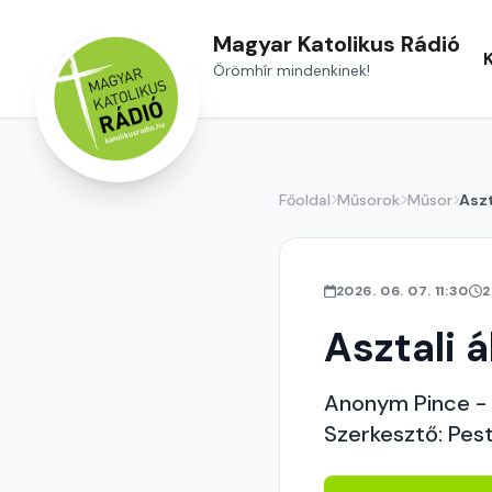
Magyar Katolikus Rádió
Örömhír mindenkinek!
Főoldal
Műsorok
Műsor
Aszt
2026. 06. 07. 11:30
2
Asztali 
Anonym Pince - 
Szerkesztő: Pest