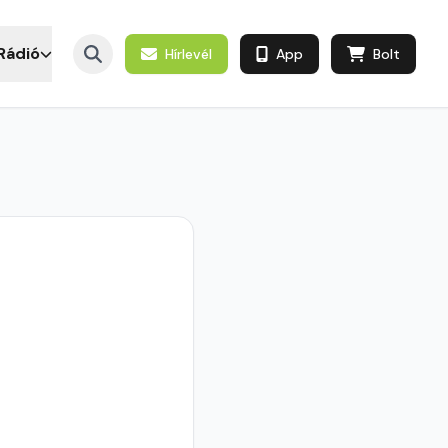
Rádió
Hírlevél
App
Bolt