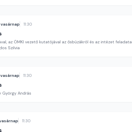
vasárnap
11:30
s
nával, az ÖMKI vezető kutatójával az ősbúzákról és az intézet feladata
dos Szilvia
vasárnap
11:30
s
y György András
vasárnap
11:30
s