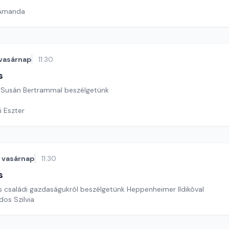
 Amanda
vasárnap
11:30
s
 Susán Bertrammal beszélgetünk
i Eszter
vasárnap
11:30
s
és családi gazdaságukról beszélgetünk Heppenheimer Ildikóval
dos Szilvia