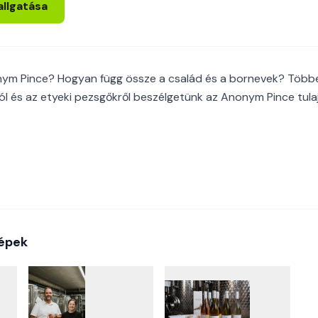
allgatása
nym Pince? Hogyan függ össze a család és a bornevek? Többek
ról és az etyeki pezsgőkről beszélgetünk az Anonym Pince tul
épek