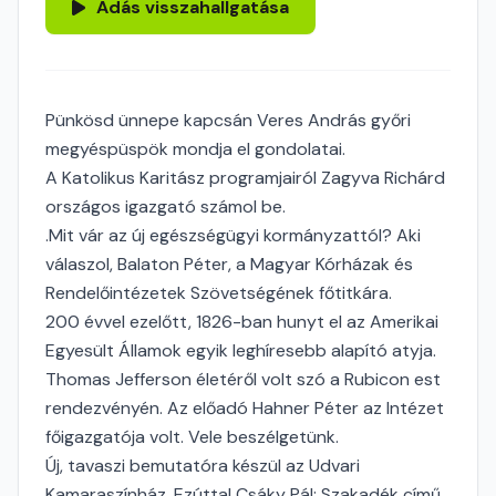
Adás visszahallgatása
Pünkösd ünnepe kapcsán Veres András győri
megyéspüspök mondja el gondolatai.
A Katolikus Karitász programjairól Zagyva Richárd
országos igazgató számol be.
.Mit vár az új egészségügyi kormányzattól? Aki
válaszol, Balaton Péter, a Magyar Kórházak és
Rendelőintézetek Szövetségének főtitkára.
200 évvel ezelőtt, 1826-ban hunyt el az Amerikai
Egyesült Államok egyik leghíresebb alapító atyja.
Thomas Jefferson életéről volt szó a Rubicon est
rendezvényén. Az előadó Hahner Péter az Intézet
főigazgatója volt. Vele beszélgetünk.
Új, tavaszi bemutatóra készül az Udvari
Kamaraszínház. Ezúttal Csáky Pál: Szakadék című