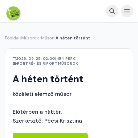
Főoldal
Műsorok
Műsor
A héten történt
2026. 05. 25. 02:00
54 PERC
PORTRÉ- ÉS RIPORTMŰSOROK
A héten történt
közéleti elemző műsor
Előtérben a háttér.
Szerkesztő: Pécsi Krisztina