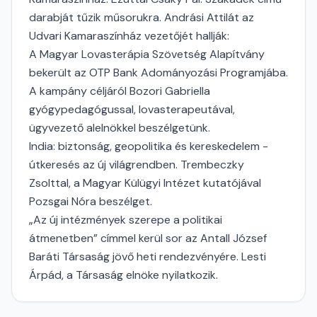
darabját tűzik műsorukra. Andrási Attilát az
Udvari Kamaraszínház vezetőjét hallják:
A Magyar Lovasterápia Szövetség Alapítvány
bekerült az OTP Bank Adományozási Programjába.
A kampány céljáról Bozori Gabriella
gyógypedagógussal, lovasterapeutával,
ügyvezető alelnökkel beszélgetünk.
India: biztonság, geopolitika és kereskedelem -
útkeresés az új világrendben. Trembeczky
Zsolttal, a Magyar Külügyi Intézet kutatójával
Pozsgai Nóra beszélget.
„Az új intézmények szerepe a politikai
átmenetben” címmel kerül sor az Antall József
Baráti Társaság jövő heti rendezvényére. Lesti
Árpád, a Társaság elnöke nyilatkozik.