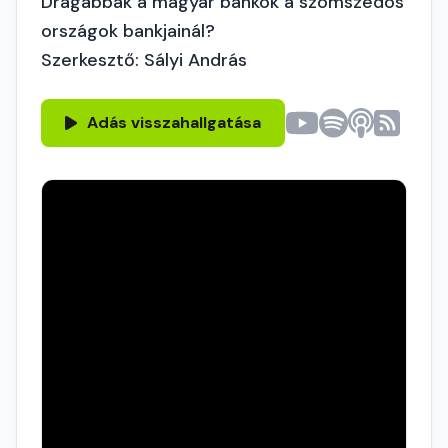
Drágábbak a magyar bankok a szomszédos
országok bankjainál?
Szerkesztő: Sályi András
Adás visszahallgatása