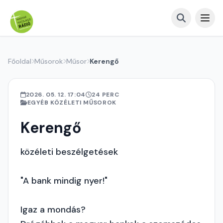
Főoldal
Műsorok
Műsor
Kerengő
2026. 05. 12. 17:04
24 PERC
EGYÉB KÖZÉLETI MŰSOROK
Kerengő
közéleti beszélgetések
"A bank mindig nyer!"
Igaz a mondás?