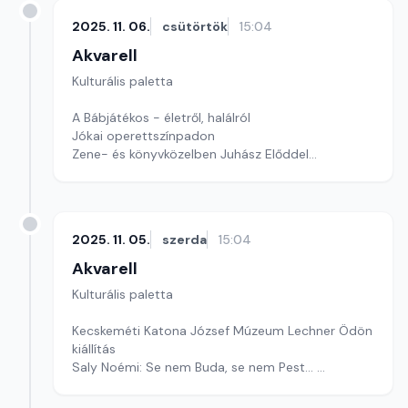
2025. 11. 06.
csütörtök
15:04
Akvarell
Kulturális paletta
A Bábjátékos - életről, halálról
Jókai operettszínpadon
Zene- és könyvközelben Juhász Előddel
Szerkesztő: Nagy György András
2025. 11. 05.
szerda
15:04
Akvarell
Kulturális paletta
Kecskeméti Katona József Múzeum Lechner Ödön
kiállítás
Saly Noémi: Se nem Buda, se nem Pest...
Szerkesztő: Fazekas Gyöngyvér