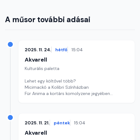
A műsor további adásai
2025. 11. 24.
hétfő
15:04
Akvarell
Kulturális paletta
Lehet egy költővel több?
Micimackó a Kolibri Színházban
Für Anima a kortárs komolyzene jegyében
szerkesztő: Szentimrei Kristóf
2025. 11. 21.
péntek
15:04
Akvarell