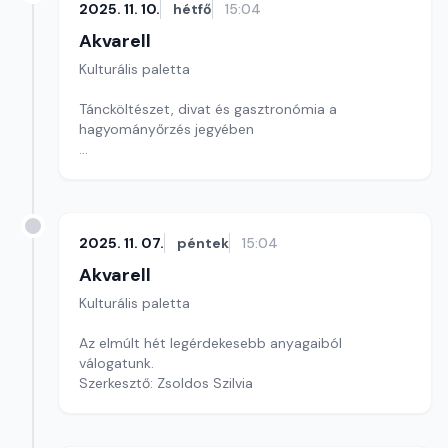
2025. 11. 10.
hétfő
15:04
Akvarell
Kulturális paletta
Táncköltészet, divat és gasztronómia a
hagyományőrzés jegyében
szerkesztő: Szentimrei Kristóf
2025. 11. 07.
péntek
15:04
Akvarell
Kulturális paletta
Az elmúlt hét legérdekesebb anyagaiból
válogatunk.
Szerkesztő: Zsoldos Szilvia