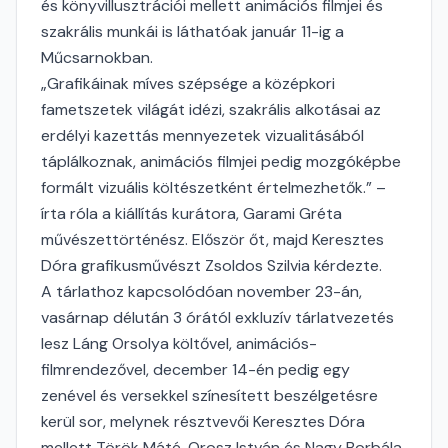
és könyvillusztrációi mellett animációs filmjei és
szakrális munkái is láthatóak január 11-ig a
Műcsarnokban.
„Grafikáinak míves szépsége a középkori
fametszetek világát idézi, szakrális alkotásai az
erdélyi kazettás mennyezetek vizualitásából
táplálkoznak, animációs filmjei pedig mozgóképbe
formált vizuális költészetként értelmezhetők.” –
írta róla a kiállítás kurátora, Garami Gréta
művészettörténész. Először őt, majd Keresztes
Dóra grafikusművészt Zsoldos Szilvia kérdezte.
A tárlathoz kapcsolódóan november 23-án,
vasárnap délután 3 órától exkluzív tárlatvezetés
lesz Láng Orsolya költővel, animációs-
filmrendezővel, december 14-én pedig egy
zenével és versekkel színesített beszélgetésre
kerül sor, melynek résztvevői Keresztes Dóra
mellett Török Máté, Orosz István és Nagy Borbála