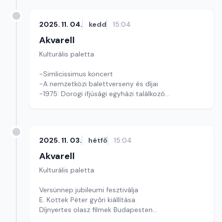
2025. 11. 04.
kedd
15:04
Akvarell
Kulturális paletta
-Simlicissimus koncert
-A nemzetközi balettverseny és díjai
-1975: Dorogi ifjúsági egyházi találkozó
Szerkesztő: Tóth J. András
2025. 11. 03.
hétfő
15:04
Akvarell
Kulturális paletta
Versünnep jubileumi fesztiválja
E. Kottek Péter győri kiállítása
Díjnyertes olasz filmek Budapesten