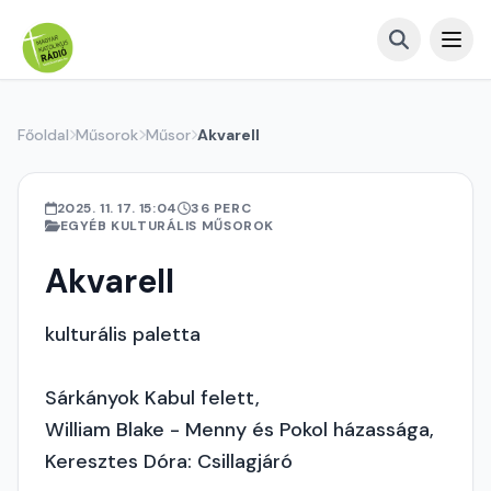
Főoldal
Műsorok
Műsor
Akvarell
2025. 11. 17. 15:04
36 PERC
EGYÉB KULTURÁLIS MŰSOROK
Akvarell
kulturális paletta
Sárkányok Kabul felett,
William Blake - Menny és Pokol házassága,
Keresztes Dóra: Csillagjáró