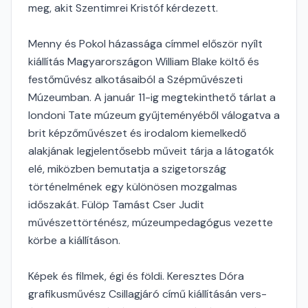
meg, akit Szentimrei Kristóf kérdezett.
Menny és Pokol házassága címmel először nyílt
kiállítás Magyarországon William Blake költő és
festőművész alkotásaiból a Szépművészeti
Múzeumban. A január 11-ig megtekinthető tárlat a
londoni Tate múzeum gyűjteményéből válogatva a
brit képzőművészet és irodalom kiemelkedő
alakjának legjelentősebb műveit tárja a látogatók
elé, miközben bemutatja a szigetország
történelmének egy különösen mozgalmas
időszakát. Fülöp Tamást Cser Judit
művészettörténész, múzeumpedagógus vezette
körbe a kiállításon.
Képek és filmek, égi és földi. Keresztes Dóra
grafikusművész Csillagjáró című kiállításán vers-