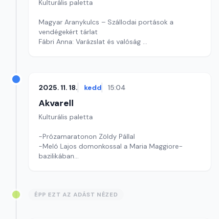
Kulturális paletta
Magyar Aranykulcs – Szállodai portások a
vendégekért tárlat
Fábri Anna: Varázslat és valóság
Szerkesztő: Fazekas Gyöngyvér
2025. 11. 18.
kedd
15:04
Akvarell
Kulturális paletta
-Prózamaratonon Zöldy Pállal
-Meló Lajos domonkossal a Maria Maggiore-
bazilikában
-Kultúrmorzsák
Szerkesztő: Tóth J. András
ÉPP EZT AZ ADÁST NÉZED