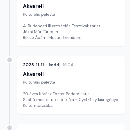
Akvarell
Kulturális paletta
4. Budapesti Illusztrációs Fesztivál: tárlat
Jókai Mór Füreden
Bősze Ádám: Mozart bikiniben
Szerkesztő: Fazekas Gyöngyvér
2025. 11. 11.
kedd
15:04
Akvarell
Kulturális paletta
20 éves Kárász Eszter Padam estje
Szohó mester utolsó teája - Cyril Gely kisregénye
Kultúrmorzsák
Szerkesztő: Csuth Judit