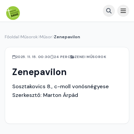
Főoldal
Műsorok
Műsor
Zenepavilon
2025. 11. 15. 00:30
24 PERC
ZENEI MŰSOROK
Zenepavilon
Sosztakovics 8., c-moll vonósnégyese
Szerkesztő: Marton Árpád