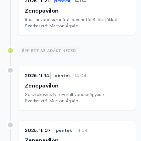
2025. 11. 21.
péntek
14:04
Zenepavilon
Rossini vonósszonátái a Venetói Szólistákkal
Szerkesztő: Marton Árpád
ÉPP EZT AZ ADÁST NÉZED
2025. 11. 14.
péntek
14:04
Zenepavilon
Sosztakovics 8., c-moll vonósnégyese
Szerkesztő: Marton Árpád
2025. 11. 07.
péntek
14:04
Zenepavilon