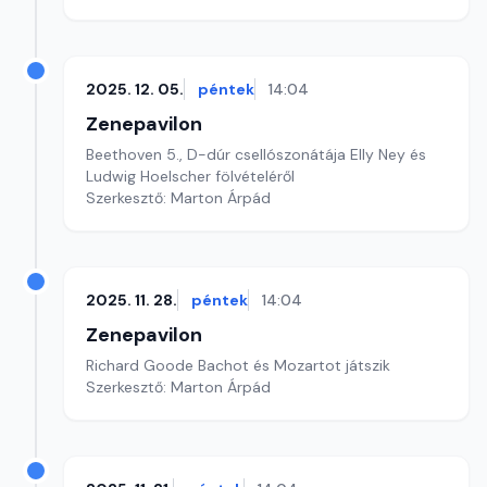
2025. 12. 05.
péntek
14:04
Zenepavilon
Beethoven 5., D-dúr csellószonátája Elly Ney és
Ludwig Hoelscher fölvételéről
Szerkesztő: Marton Árpád
2025. 11. 28.
péntek
14:04
Zenepavilon
Richard Goode Bachot és Mozartot játszik
Szerkesztő: Marton Árpád