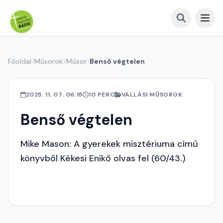
Főoldal
Műsorok
Műsor
Benső végtelen
2025. 11. 07. 06:15
10 PERC
VALLÁSI MŰSOROK
Benső végtelen
Mike Mason: A gyerekek misztériuma című
könyvből Kékesi Enikő olvas fel (60/43.)