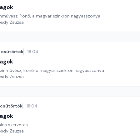
lagok
zínművész, írónő, a magyar szinkron nagyasszonya
esdy Zsuzsa
csütörtök
18:04
lagok
 színművész, írónő, a magyar szinkron nagyasszonya
esdy Zsuzsa
csütörtök
18:04
lagok
los szerzetes
esdy Zsuzsa