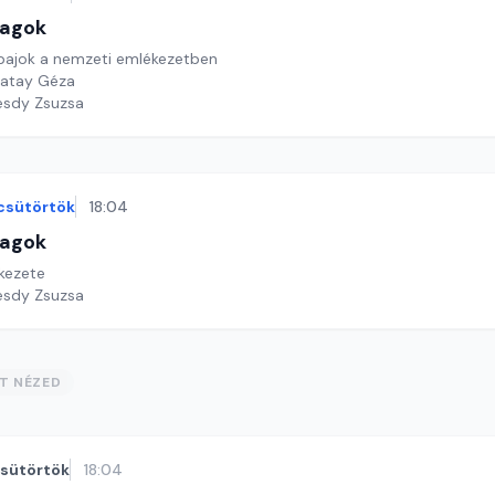
lagok
bajok a nemzeti emlékezetben
Patay Géza
esdy Zsuzsa
csütörtök
18:04
lagok
kezete
esdy Zsuzsa
ST NÉZED
sütörtök
18:04