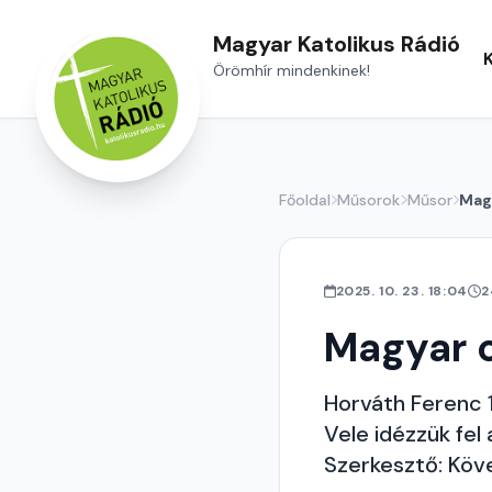
Magyar Katolikus Rádió
Örömhír mindenkinek!
Főoldal
Műsorok
Műsor
Magy
2025. 10. 23. 18:04
2
Magyar c
Horváth Ferenc 
Vele idézzük fel 
Szerkesztő: Köv