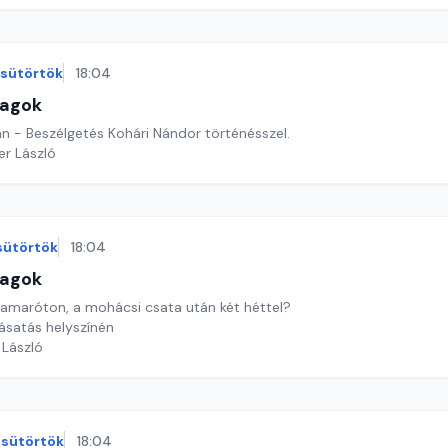
sütörtök
18:04
lagok
 - Beszélgetés Kohári Nándor történésszel.
er László
sütörtök
18:04
lagok
tamaróton, a mohácsi csata után két héttel?
ásatás helyszínén
 László
sütörtök
18:04