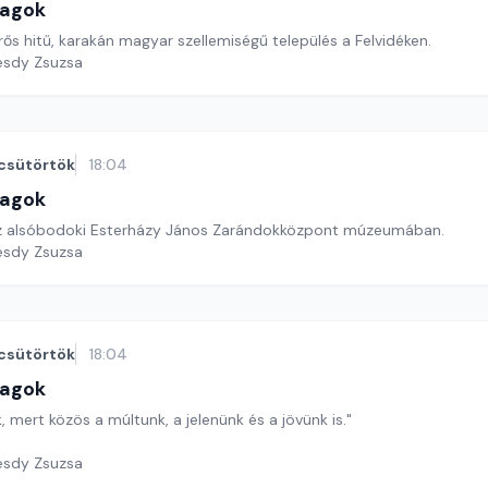
lagok
ős hitű, karakán magyar szellemiségű település a Felvidéken.
esdy Zsuzsa
csütörtök
18:04
lagok
az alsóbodoki Esterházy János Zarándokközpont múzeumában.
esdy Zsuzsa
csütörtök
18:04
lagok
 mert közös a múltunk, a jelenünk és a jövünk is."
esdy Zsuzsa