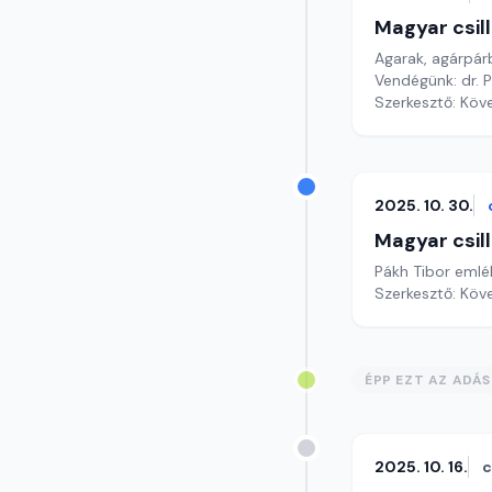
Magyar csil
Agarak, agárpár
Vendégünk: dr. 
Szerkesztő: Köv
2025. 10. 30.
Magyar csil
Pákh Tibor emlé
Szerkesztő: Köv
ÉPP EZT AZ ADÁ
2025. 10. 16.
c