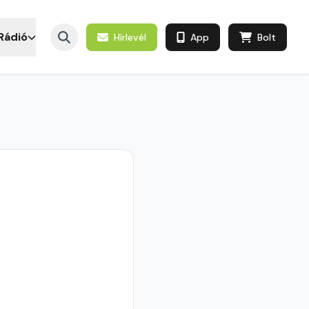
Rádió
Hírlevél
App
Bolt