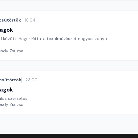
csütörtök
18:04
lagok
ld között. Hager Ritta, a textilművészet nagyasszonya
esdy Zsuzsa
csütörtök
23:00
lagok
los szerzetes
esdy Zsuzsa