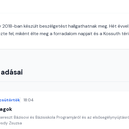
2018-ban készült beszélgetést hallgathatnak meg. Hét évvel 
te fel, miként élte meg a forradalom napjait és a Kossuth téri
 adásai
csütörtök
18:04
lagok
reszt Bázisovi és Bázisiskola Programjáról és az elsősegélynyújtásr
esdy Zsuzsa