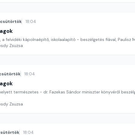
csütörtök
18:04
lagok
, a felvidéki kápolnaépítő, iskolaalapító - beszélgetés fiával, Paulisz 
esdy Zsuzsa
csütörtök
18:04
lagok
lyett természetes - dr. Fazekas Sándor miniszter könyvéről beszélg
esdy Zsuzsa
sütörtök
18:04