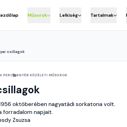
Kezdőlap
Műsorok
Lelkiség
Tartalmak
ar csillagok
4 PERC
EGYÉB KÖZÉLETI MŰSOROK
sillagok
1956 októberében nagyatádi sorkatona volt.
a forradalom napjait.
esdy Zsuzsa