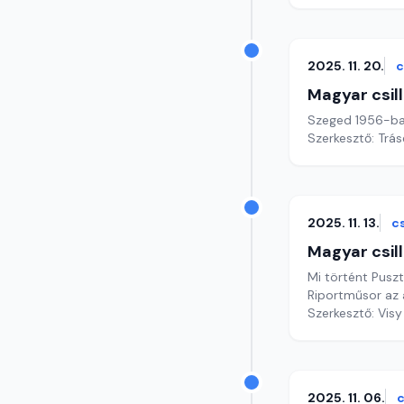
2025. 11. 20.
c
Magyar csil
Szeged 1956-ban
Szerkesztő: Trás
2025. 11. 13.
c
Magyar csil
Mi történt Pusz
Riportműsor az 
Szerkesztő: Visy
2025. 11. 06.
c