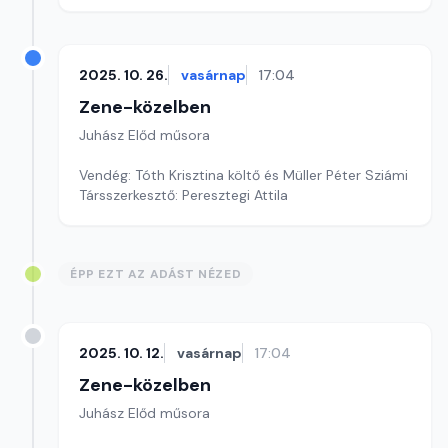
2025. 10. 26.
vasárnap
17:04
Zene-közelben
Juhász Előd műsora
Vendég: Tóth Krisztina költő és Müller Péter Sziámi
Társszerkesztő: Peresztegi Attila
ÉPP EZT AZ ADÁST NÉZED
2025. 10. 12.
vasárnap
17:04
Zene-közelben
Juhász Előd műsora