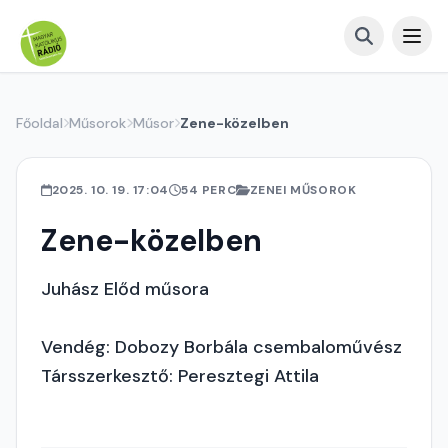
Főoldal
Műsorok
Műsor
Zene-közelben
2025. 10. 19. 17:04
54 PERC
ZENEI MŰSOROK
Zene-közelben
Juhász Előd műsora
Vendég: Dobozy Borbála csembaloművész
Társszerkesztő: Peresztegi Attila