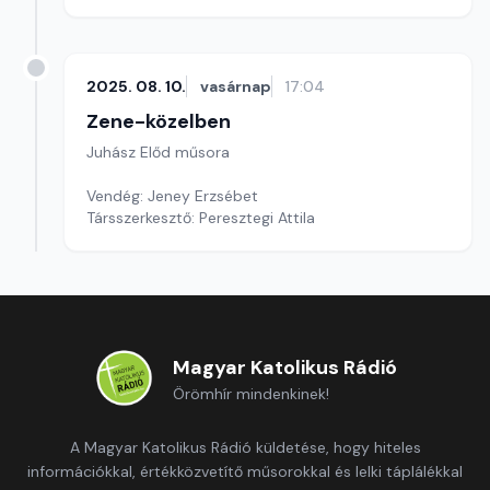
2025. 08. 10.
vasárnap
17:04
Zene-közelben
Juhász Előd műsora
Vendég: Jeney Erzsébet
Társszerkesztő: Peresztegi Attila
Magyar Katolikus Rádió
Örömhír mindenkinek!
A Magyar Katolikus Rádió küldetése, hogy hiteles
információkkal, értékközvetítő műsorokkal és lelki táplálékkal