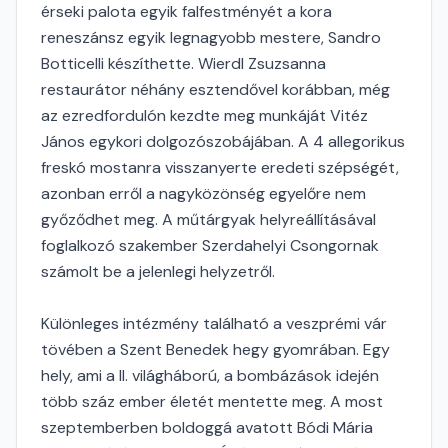
érseki palota egyik falfestményét a kora
reneszánsz egyik legnagyobb mestere, Sandro
Botticelli készíthette. Wierdl Zsuzsanna
restaurátor néhány esztendővel korábban, még
az ezredfordulón kezdte meg munkáját Vitéz
János egykori dolgozószobájában. A 4 allegorikus
freskó mostanra visszanyerte eredeti szépségét,
azonban erről a nagyközönség egyelőre nem
győződhet meg. A műtárgyak helyreállításával
foglalkozó szakember Szerdahelyi Csongornak
számolt be a jelenlegi helyzetről.
Különleges intézmény található a veszprémi vár
tövében a Szent Benedek hegy gyomrában. Egy
hely, ami a II. világháború, a bombázások idején
több száz ember életét mentette meg. A most
szeptemberben boldoggá avatott Bódi Mária