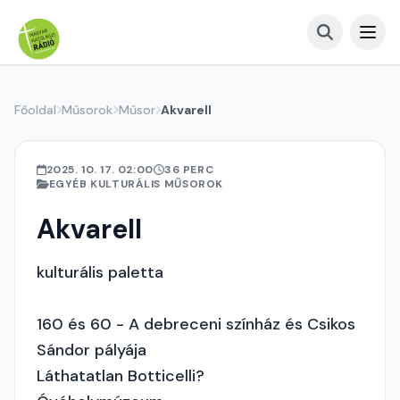
Főoldal
Műsorok
Műsor
Akvarell
2025. 10. 17. 02:00
36 PERC
EGYÉB KULTURÁLIS MŰSOROK
Akvarell
kulturális paletta
160 és 60 - A debreceni színház és Csikos
Sándor pályája
Láthatatlan Botticelli?