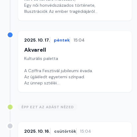
Egy női honvédszázados története,
Illusztrációk Az ember tragédiájáról
szerkesztő: Szentimrei Kristóf
2025. 10. 17.
péntek
15:04
Akvarell
Kulturális paletta
A Cziffra Fesztivál jubileumi évada.
Az újjáéledt egyetemi színpad.
Az ünnep sztéléi
Szerkesztő: Gyarmathy Dóra
ÉPP EZT AZ ADÁST NÉZED
2025. 10. 16.
csütörtök
15:04