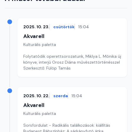
2025. 10. 23.
csütörtök
15:04
Akvarell
Kulturális paletta
Folytatódik operettsorozatunk, Miklya L. Mónika új
könyve, interjú Orosz Diána művészettörténésszel
Szerkesztő: Fülöp Tamás
2025. 10. 22.
szerda
15:04
Akvarell
Kulturális paletta
Sorsfordulat - Radikális találkozások: kiállítás
Budapest Bábszínház: A sárkányfutó átka