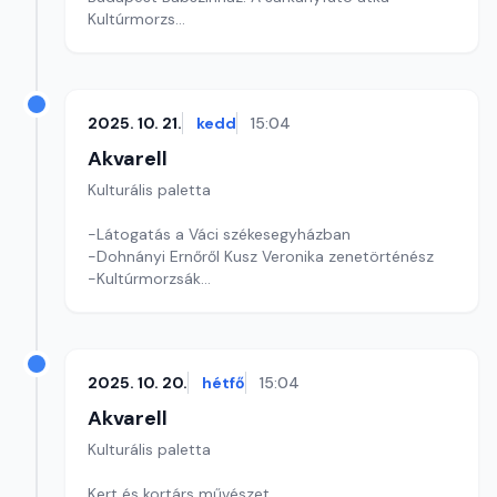
Kultúrmorzs
Szerkesztő: Fazekas Gyöngyvér
2025. 10. 21.
kedd
15:04
Akvarell
Kulturális paletta
-Látogatás a Váci székesegyházban
-Dohnányi Ernőről Kusz Veronika zenetörténész
-Kultúrmorzsák
Szerkesztő: Tóth J. András
2025. 10. 20.
hétfő
15:04
Akvarell
Kulturális paletta
Kert és kortárs művészet,