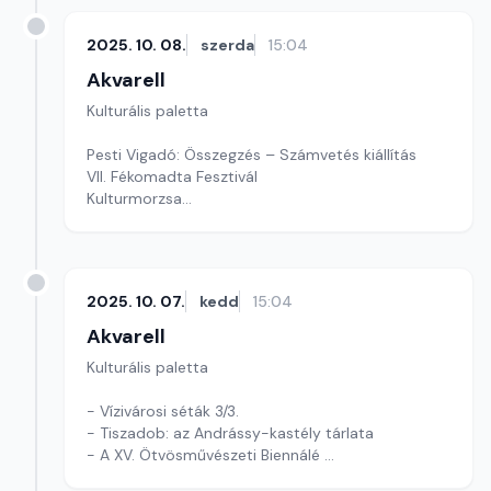
2025. 10. 08.
szerda
15:04
Akvarell
Kulturális paletta
Pesti Vigadó: Összegzés – Számvetés kiállítás
VII. Fékomadta Fesztivál
Kulturmorzsa
Szerkesztő: Fazekas Gyöngyvér
2025. 10. 07.
kedd
15:04
Akvarell
Kulturális paletta
- Vízivárosi séták 3/3.
- Tiszadob: az Andrássy-kastély tárlata
- A XV. Ötvösművészeti Biennálé
Szerkesztő: Tóth J. András