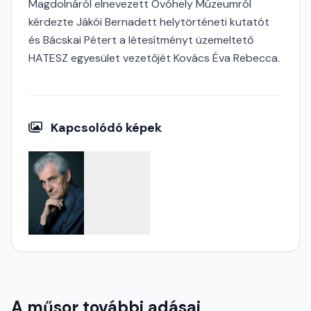
Magdolnáról elnevezett Óvóhely Múzeumról
kérdezte Jákói Bernadett helytörténeti kutatót
és Bácskai Pétert a létesítményt üzemeltető
HATESZ egyesület vezetőjét Kovács Éva Rebecca.
Kapcsolódó képek
A műsor további adásai