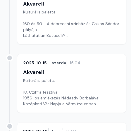
Akvarell
Kulturális paletta
160 és 60 - A debreceni színház és Csikos Sándor
pályája
Láthatatlan Botticelli?
Óvóhelymúzeum
Szerkesztő: Nagy György András
2025. 10. 15.
szerda
15:04
Akvarell
Kulturális paletta
10. Cziffra fesztivál
1956-os emlékezés Nádasdy Borbálával
Középkori Vár Napja a Vármúzeumban
Szerkesztő: Fazekas Gyöngyvér