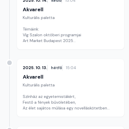
2025. 10. 14.
kedd
15:04
Akvarell
Kulturális paletta
Témáink:
Víg Szalon októberi programjai
Art Market Budapest 2025
Egykutya, Deák Kristóf új filmje
Szerkesztő: Csuth Judit
2025. 10. 13.
hétfő
15:04
Akvarell
Kulturális paletta
Színház az egyetemistákért,
Festő a fények bűvöletében,
Az élet sajátos múlása egy novelláskötetben
szerkesztő: Szentimrei Kristóf