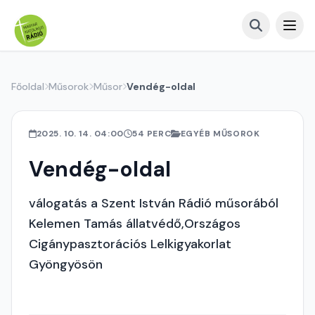
Főoldal
Műsorok
Műsor
Vendég-oldal
2025. 10. 14. 04:00
54 PERC
EGYÉB MŰSOROK
Vendég-oldal
válogatás a Szent István Rádió műsorából
Kelemen Tamás állatvédő,Országos
Cigánypasztorációs Lelkigyakorlat
Gyöngyösön