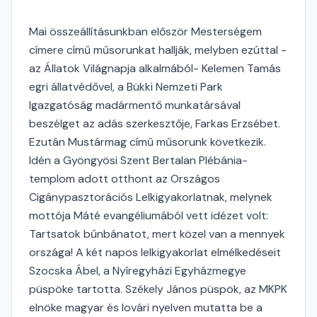
Mai összeállításunkban először Mesterségem
címere című műsorunkat hallják, melyben ezúttal -
az Állatok Világnapja alkalmából- Kelemen Tamás
egri állatvédővel, a Bükki Nemzeti Park
Igazgatóság madármentő munkatársával
beszélget az adás szerkesztője, Farkas Erzsébet.
Ezután Mustármag című műsorunk következik.
Idén a Gyöngyösi Szent Bertalan Plébánia-
templom adott otthont az Országos
Cigánypasztorációs Lelkigyakorlatnak, melynek
mottója Máté evangéliumából vett idézet volt:
Tartsatok bűnbánatot, mert közel van a mennyek
országa! A két napos lelkigyakorlat elmélkedéseit
Szocska Ábel, a Nyíregyházi Egyházmegye
püspöke tartotta. Székely János püspök, az MKPK
elnöke magyar és lovári nyelven mutatta be a