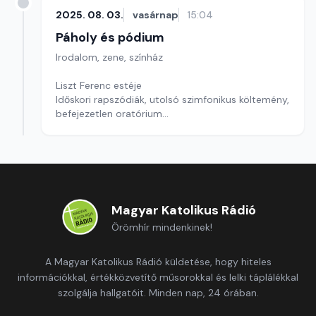
2025. 08. 03.
vasárnap
15:04
Páholy és pódium
Irodalom, zene, színház
Liszt Ferenc estéje
Időskori rapszódiák, utolsó szimfonikus költemény,
befejezetlen oratórium
Szerkesztő: Magyar Kornél
Magyar Katolikus Rádió
Örömhír mindenkinek!
A Magyar Katolikus Rádió küldetése, hogy hiteles
információkkal, értékközvetítő műsorokkal és lelki táplálékkal
szolgálja hallgatóit. Minden nap, 24 órában.