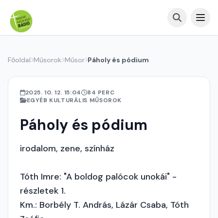
Főoldal
Műsorok
Műsor
Páholy és pódium
2025. 10. 12. 15:04
84 PERC
EGYÉB KULTURÁLIS MŰSOROK
Páholy és pódium
irodalom, zene, színház
Tóth Imre: "A boldog palócok unokái" -
részletek 1.
Km.: Borbély T. András, Lázár Csaba, Tóth