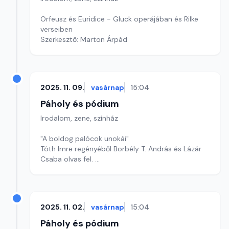
Orfeusz és Euridice - Gluck operájában és Rilke
verseiben
Szerkesztő: Marton Árpád
2025. 11. 09.
vasárnap
15:04
Páholy és pódium
Irodalom, zene, színház
"A boldog palócok unokái"
Tóth Imre regényéből Borbély T. András és Lázár
Csaba olvas fel.
2/2.rész
2025. 11. 02.
vasárnap
15:04
Páholy és pódium