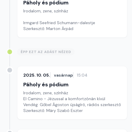
Páholy és pódium
Irodalom, zene, színház
Irmgard Seefried Schumann-dalestje
Szerkesztő: Marton Árpád
ÉPP EZT AZ ADÁST NÉZED
2025. 10. 05.
vasárnap
15:04
Páholy és pódium
Irodalom, zene, színház
El Camino - Jézussal a komfortzónán kívül
Vendég: Gőbel Ágoston újságíró, rádiós szerkesztő
Szerkesztő: Máry Szabó Eszter