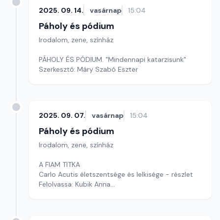
2025. 09. 14.
vasárnap
15:04
Páholy és pódium
Irodalom, zene, színház
PÁHOLY ÉS PÓDIUM. "Mindennapi katarzisunk"
Szerkesztő: Máry Szabó Eszter
2025. 09. 07.
vasárnap
15:04
Páholy és pódium
Irodalom, zene, színház
A FIAM TITKA
Carlo Acutis életszentsége és lelkisége - részlet
Felolvassa: Kubik Anna
Szerkesztő: Sárospataki Zsuzsanna