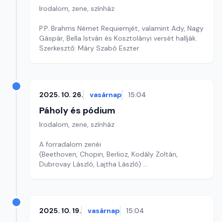
Irodalom, zene, színház
P.P. Brahms Német Requiemjét, valamint Ady, Nagy
Gáspár, Bella István és Kosztolányi versét hallják.
Szerkesztő: Máry Szabó Eszter
2025. 10. 26.
vasárnap
15:04
Páholy és pódium
Irodalom, zene, színház
A forradalom zenéi
(Beethoven, Chopin, Berlioz, Kodály Zoltán,
Dubrovay László, Lajtha László)
Szerkesztő: Magyar Kornél
2025. 10. 19.
vasárnap
15:04