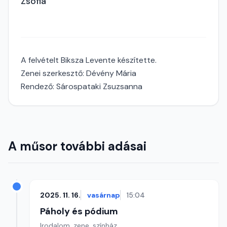
Zsófia
A felvételt Biksza Levente készítette.
Zenei szerkesztő: Dévény Mária
Rendező: Sárospataki Zsuzsanna
A műsor további adásai
2025. 11. 16.
vasárnap
15:04
Páholy és pódium
Irodalom, zene, színház