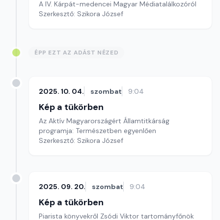
A IV. Kárpát-medencei Magyar Médiatalálkozóról
Szerkesztő: Szikora József
ÉPP EZT AZ ADÁST NÉZED
2025. 10. 04.
szombat
9:04
Kép a tükörben
Az Aktív Magyarországért Államtitkárság
programja: Természetben egyenlően
Szerkesztő: Szikora József
2025. 09. 20.
szombat
9:04
Kép a tükörben
Piarista könyvekről Zsódi Viktor tartományfőnök