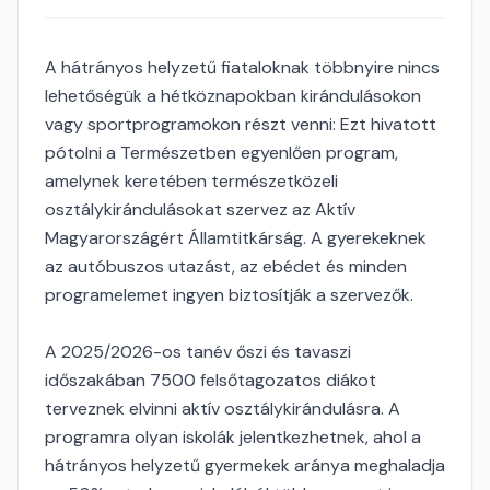
A hátrányos helyzetű fiataloknak többnyire nincs
lehetőségük a hétköznapokban kirándulásokon
vagy sportprogramokon részt venni: Ezt hivatott
pótolni a Természetben egyenlően program,
amelynek keretében természetközeli
osztálykirándulásokat szervez az Aktív
Magyarországért Államtitkárság. A gyerekeknek
az autóbuszos utazást, az ebédet és minden
programelemet ingyen biztosítják a szervezők.
A 2025/2026-os tanév őszi és tavaszi
időszakában 7500 felsőtagozatos diákot
terveznek elvinni aktív osztálykirándulásra. A
programra olyan iskolák jelentkezhetnek, ahol a
hátrányos helyzetű gyermekek aránya meghaladja