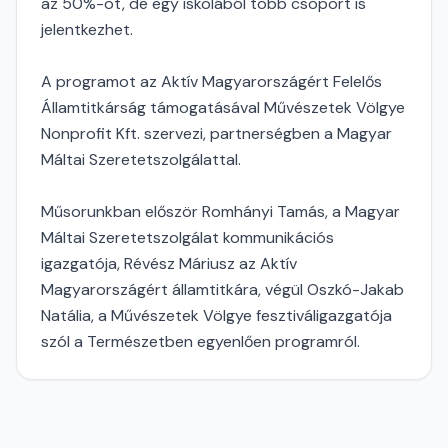
az 50%-ot, de egy iskolából több csoport is
jelentkezhet.
A programot az Aktív Magyarországért Felelős
Államtitkárság támogatásával Művészetek Völgye
Nonprofit Kft. szervezi, partnerségben a Magyar
Máltai Szeretetszolgálattal.
Műsorunkban először Romhányi Tamás, a Magyar
Máltai Szeretetszolgálat kommunikációs
igazgatója, Révész Máriusz az Aktív
Magyarországért államtitkára, végül Oszkó-Jakab
Natália, a Művészetek Völgye fesztiváligazgatója
szól a Természetben egyenlően programról.