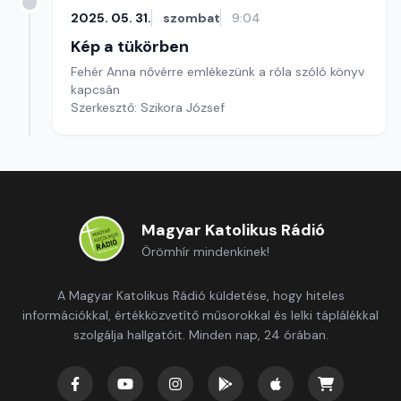
2025. 05. 31.
szombat
9:04
Kép a tükörben
Fehér Anna nővérre emlékezünk a róla szóló könyv
kapcsán
Szerkesztő: Szikora József
Magyar Katolikus Rádió
Örömhír mindenkinek!
A Magyar Katolikus Rádió küldetése, hogy hiteles
információkkal, értékközvetítő műsorokkal és lelki táplálékkal
szolgálja hallgatóit. Minden nap, 24 órában.