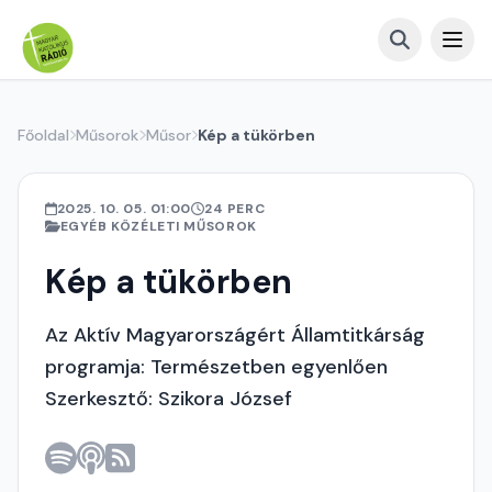
Főoldal
Műsorok
Műsor
Kép a tükörben
2025. 10. 05. 01:00
24 PERC
EGYÉB KÖZÉLETI MŰSOROK
Kép a tükörben
Az Aktív Magyarországért Államtitkárság
programja: Természetben egyenlően
Szerkesztő: Szikora József