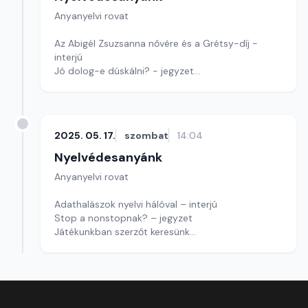
Anyanyelvi rovat
Az Abigél Zsuzsanna nővére és a Grétsy-díj -
interjú
Jó dolog-e dúskálni? - jegyzet
Szerkesztő: Nagy György András
2025. 05. 17.
szombat
14:04
Nyelvédesanyánk
Anyanyelvi rovat
Adathalászok nyelvi hálóval – interjú
Stop a nonstopnak? – jegyzet
Játékunkban szerzőt keresünk
Szerkesztő: Nagy György András