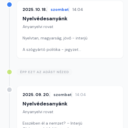
2025. 10. 18.
szombat
14:04
Nyelvédesanyánk
Anyanyelvi rovat
Nyelvtan, magyarság, jövő - interjú
A szógyártó politika - jegyzet
Játékunk ma betűkirakó
ÉPP EZT AZ ADÁST NÉZED
Szerkesztő: Nagy György András
2025. 09. 20.
szombat
14:04
Nyelvédesanyánk
Anyanyelvi rovat
Esszében él a nemzet? – Interjú