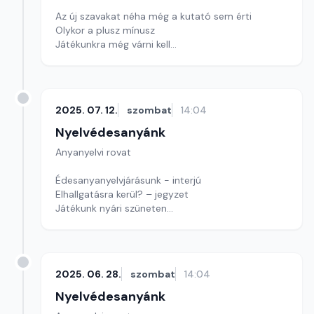
Az új szavakat néha még a kutató sem érti
Olykor a plusz mínusz
Játékunkra még várni kell
Szerkesztő: Nagy György András
2025. 07. 12.
szombat
14:04
Nyelvédesanyánk
Anyanyelvi rovat
Édesanyanyelvjárásunk - interjú
Elhallgatásra kerül? – jegyzet
Játékunk nyári szüneten
Szerkesztő: Nagy György András
2025. 06. 28.
szombat
14:04
Nyelvédesanyánk