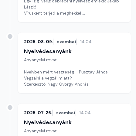
Egy ízig-vérig debreceni nyelvész emléke: Jakab
László
Vírusként terjed a meghekkel
Szófejtő
Szerkesztő: Nagy György András
2025. 08. 09.
szombat
14:04
Nyelvédesanyánk
Anyanyelvi rovat
Nyelvben mért veszteség - Pusztay János
Vegzálni a vegzál miatt?
Szerkesztő: Nagy György András
2025. 07. 26.
szombat
14:04
Nyelvédesanyánk
Anyanyelvi rovat