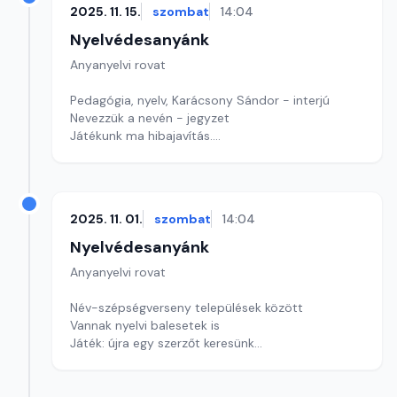
2025. 11. 15.
szombat
14:04
Nyelvédesanyánk
Anyanyelvi rovat
Pedagógia, nyelv, Karácsony Sándor - interjú
Nevezzük a nevén - jegyzet
Játékunk ma hibajavítás.
Szerkesztő: Nagy György András
2025. 11. 01.
szombat
14:04
Nyelvédesanyánk
Anyanyelvi rovat
Név-szépségverseny települések között
Vannak nyelvi balesetek is
Játék: újra egy szerzőt keresünk
Szerkesztő: Nagy György András