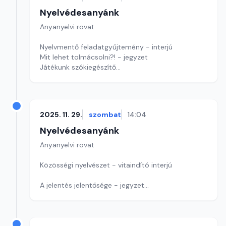
Nyelvédesanyánk
Anyanyelvi rovat
Nyelvmentő feladatgyűjtemény - interjú
Mit lehet tolmácsolni?! - jegyzet
Játékunk szókiegészítő
Szerkesztő: Nagy György András
2025. 11. 29.
szombat
14:04
Nyelvédesanyánk
Anyanyelvi rovat
Közösségi nyelvészet - vitaindító interjú
A jelentés jelentősége - jegyzet
Szerkesztő: Nagy György András