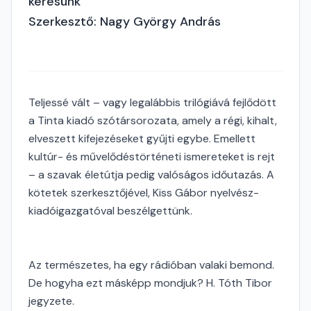
keresünk
Szerkesztő: Nagy György András
Teljessé vált – vagy legalábbis trilógiává fejlődött
a Tinta kiadó szótársorozata, amely a régi, kihalt,
elveszett kifejezéseket gyűjti egybe. Emellett
kultúr- és művelődéstörténeti ismereteket is rejt
– a szavak életútja pedig valóságos időutazás. A
kötetek szerkesztőjével, Kiss Gábor nyelvész-
kiadóigazgatóval beszélgettünk.
Az természetes, ha egy rádióban valaki bemond.
De hogyha ezt másképp mondjuk? H. Tóth Tibor
jegyzete.