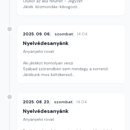
Olykor az alul felültet - Jegyzet
Játék: közmondás-kibogozó
Szerkesztő: Nagy György András
2025. 09. 06.
szombat
14:04
Nyelvédesanyánk
Anyanyelvi rovat
Aki játékot komolyan veszi
Szabad szórendben sem mindegy a sorrend
Játékunk mos költőkereső
Szerkesztő: Nagy György András
2025. 08. 23.
szombat
14:04
Nyelvédesanyánk
Anyanyelvi rovat