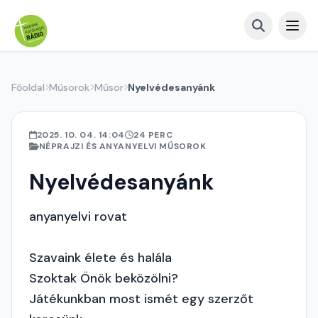
Főoldal
Műsorok
Műsor
Nyelvédesanyánk
2025. 10. 04. 14:04
24 PERC
NÉPRAJZI ÉS ANYANYELVI MŰSOROK
Nyelvédesanyánk
anyanyelvi rovat
Szavaink élete és halála
Szoktak Önök beközölni?
Játékunkban most ismét egy szerzőt