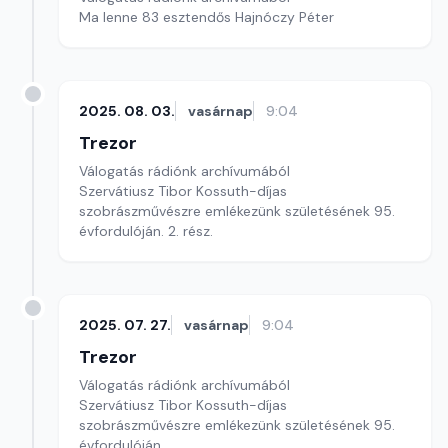
Ma lenne 83 esztendős Hajnóczy Péter
2025. 08. 03.
vasárnap
9:04
Trezor
Válogatás rádiónk archívumából
Szervátiusz Tibor Kossuth-díjas
szobrászművészre emlékezünk születésének 95.
évfordulóján. 2. rész.
2025. 07. 27.
vasárnap
9:04
Trezor
Válogatás rádiónk archívumából
Szervátiusz Tibor Kossuth-díjas
szobrászművészre emlékezünk születésének 95.
évfordulóján.