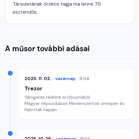
Társulatának örökös tagja ma lenne 79
esztendős.
A műsor további adásai
2025. 11. 02.
vasárnap
9:04
Trezor
Válogatás rádiónk archívumából
Magyar népszokások Mindenszentek ünnepén és
Halottak napján
2025. 10. 26.
vasárnap
9:04