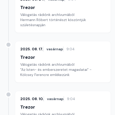
Trezor
Válogatás rádiónk archívumából
Hermann Róbert történészt köszöntjük
születésnapján
2025. 08. 17.
vasárnap
9:04
Trezor
Válogatás rádiónk archívumából
"Az Isten- és emberszeretet magaslatai" -
Kölcsey Ferencre emlékezünk
2025. 08. 10.
vasárnap
9:04
Trezor
Válogatás rádiónk archívumából