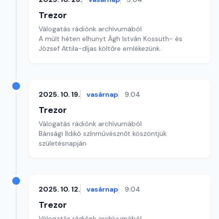
Trezor
Válogatás rádiónk archívumából
A múlt héten elhunyt Ágh István Kossuth- és
József Attila-díjas költőre emlékezünk.
2025. 10. 19.
vasárnap
9:04
Trezor
Válogatás rádiónk archívumából
Bánsági Ildikó színművésznőt köszöntjük
születésnapján
2025. 10. 12.
vasárnap
9:04
Trezor
Válogatás rádiónk archívumából