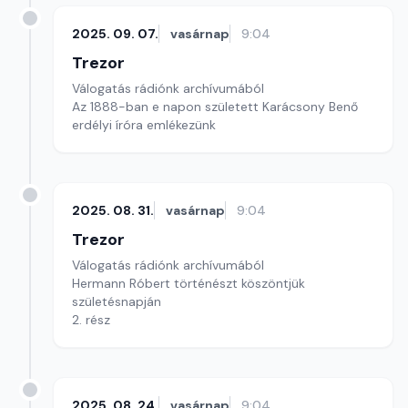
2025. 09. 07.
vasárnap
9:04
Trezor
Válogatás rádiónk archívumából
Az 1888-ban e napon született Karácsony Benő
erdélyi íróra emlékezünk
2025. 08. 31.
vasárnap
9:04
Trezor
Válogatás rádiónk archívumából
Hermann Róbert történészt köszöntjük
születésnapján
2. rész
2025. 08. 24.
vasárnap
9:04