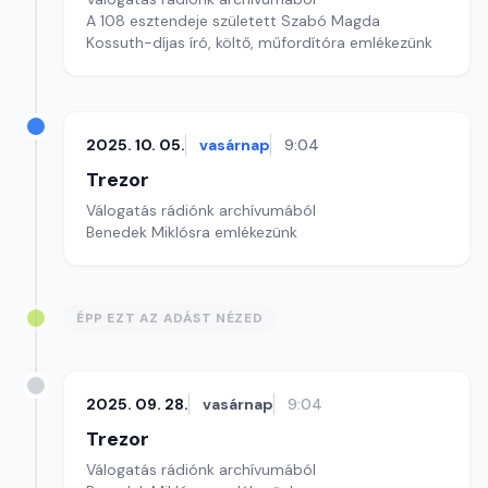
A 108 esztendeje született Szabó Magda
Kossuth-díjas író, költő, műfordítóra emlékezünk
2025. 10. 05.
vasárnap
9:04
Trezor
Válogatás rádiónk archívumából
Benedek Miklósra emlékezünk
ÉPP EZT AZ ADÁST NÉZED
2025. 09. 28.
vasárnap
9:04
Trezor
Válogatás rádiónk archívumából