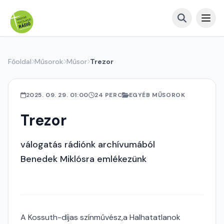
Főoldal
Műsorok
Műsor
Trezor
2025. 09. 29. 01:00
24 PERC
EGYÉB MŰSOROK
Trezor
válogatás rádiónk archívumából
Benedek Miklósra emlékezünk
A Kossuth-díjas színművész,a Halhatatlanok