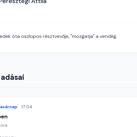
Peresztegi Attila
izedek óta oszlopos résztvevője, "mozgatja" a vendég.
 adásai
vasárnap
17:04
ben
sora