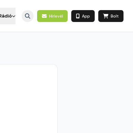
Rádió
Hírlevél
App
Bolt