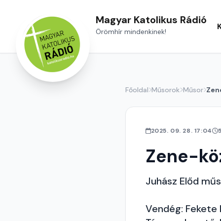
Magyar Katolikus Rádió
Örömhír mindenkinek!
Főoldal
Műsorok
Műsor
Zen
2025. 09. 28. 17:04
Zene-kö
Juhász Előd mű
Vendég: Fekete 