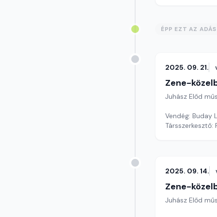
ÉPP EZT AZ ADÁ
2025. 09. 21.
Zene-közel
Juhász Előd mű
Vendég: Buday L
Társszerkesztő: 
2025. 09. 14.
Zene-közel
Juhász Előd mű