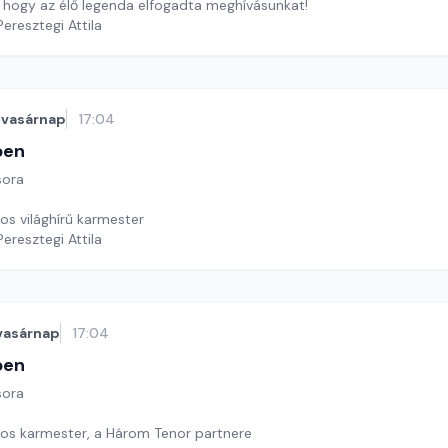
, hogy az élő legenda elfogadta meghívásunkat!
Peresztegi Attila
vasárnap
17:04
ben
sora
os világhírű karmester
Peresztegi Attila
vasárnap
17:04
ben
sora
os karmester, a Három Tenor partnere