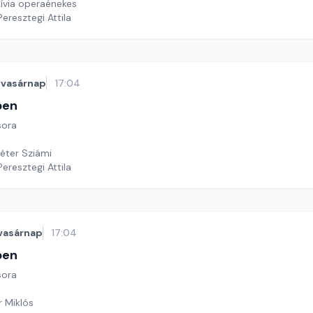
ívia operaénekes
Peresztegi Attila
vasárnap
17:04
ben
sora
Péter Sziámi
Peresztegi Attila
vasárnap
17:04
ben
sora
r Miklós