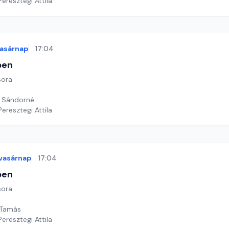
Peresztegi Attila
asárnap
17:04
ben
sora
 Sándorné
Peresztegi Attila
vasárnap
17:04
ben
sora
 Tamás
Peresztegi Attila