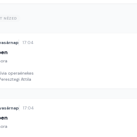
ST NÉZED
vasárnap
17:04
ben
sora
ívia operaénekes
Peresztegi Attila
vasárnap
17:04
ben
sora