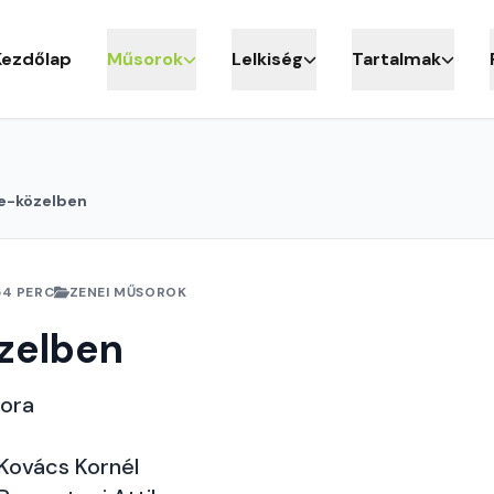
Kezdőlap
Műsorok
Lelkiség
Tartalmak
e-közelben
54 PERC
ZENEI MŰSOROK
zelben
sora
Kovács Kornél