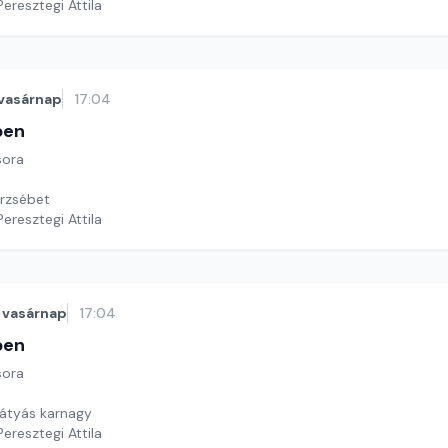
Peresztegi Attila
vasárnap
17:04
ben
sora
Erzsébet
Peresztegi Attila
vasárnap
17:04
ben
sora
átyás karnagy
Peresztegi Attila