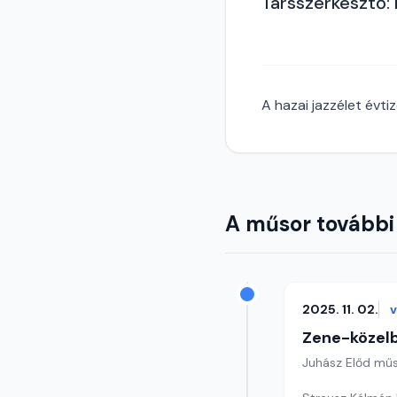
Társszerkesztő: 
A hazai jazzélet évt
A műsor további
2025. 11. 02.
Zene-közel
Juhász Előd mű