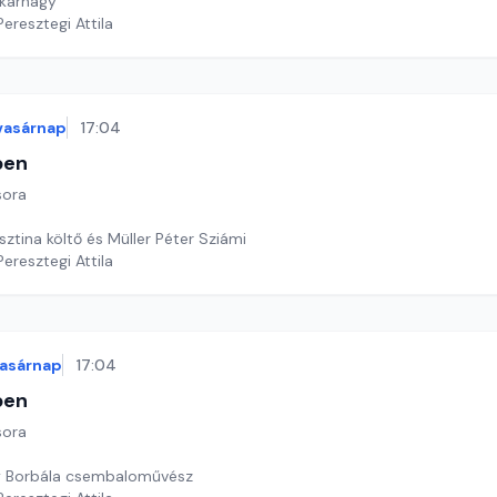
 karnagy
Peresztegi Attila
vasárnap
17:04
ben
sora
sztina költő és Müller Péter Sziámi
Peresztegi Attila
asárnap
17:04
ben
sora
 Borbála csembaloművész