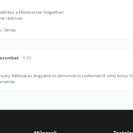
llítása a Művészetek Völgyében:
ar rádiózás
öp Tamás
szombat
11:30
nszky Ildikóval,az Angyalokról,démonokról,szellemekről című könyv fo
 Amanda