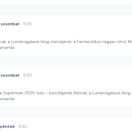
szombat
11:30
val, a Lumiéregalaxis blog szerzőjével, a Fantasztikus négyes című fi
 Amanda
szombat
11:30
 Superman 2025-ben - beszélgetés Kikóval, a Lumieregalaxis blog e
 Amanda
péntek
11:30