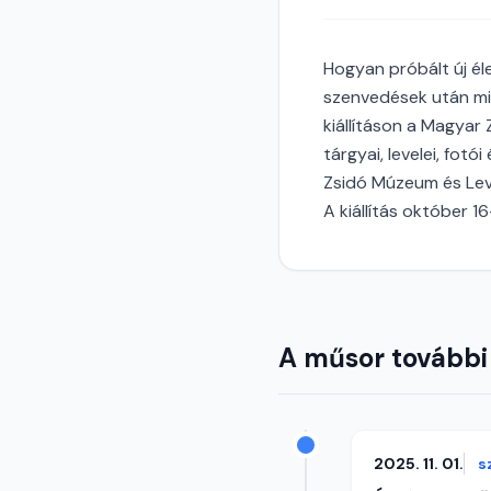
Hogyan próbált új éle
szenvedések után mil
kiállításon a Magyar 
tárgyai, levelei, fotó
Zsidó Múzeum és Levé
A kiállítás október 1
A műsor további
2025. 11. 01.
s