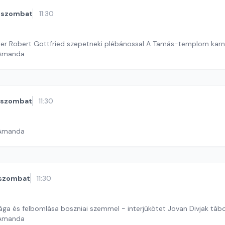
szombat
11:30
Beszélgetés Heiter Robert Gottfried szepetneki plébán
 Amanda
szombat
11:30
 Amanda
szombat
11:30
sága és felbomlása boszniai szemmel - interjúkötet Jovan Divjak táb
 Amanda