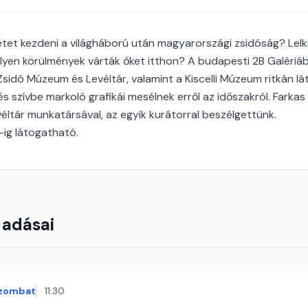
tet kezdeni a világháború után magyarországi zsidóság? Lelki 
yen körülmények várták őket itthon? A budapesti 2B Galériá
Zsidó Múzeum és Levéltár, valamint a Kiscelli Múzeum ritkán lá
i és szívbe markoló grafikái mesélnek erről az időszakról. Farka
ltár munkatársával, az egyik kurátorral beszélgettünk.
6-ig látogatható.
 adásai
zombat
11:30