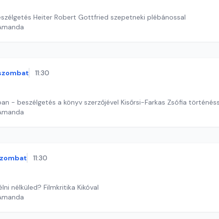
eszélgetés Heiter Robert Gottfried szepetneki plébánossal
 Amanda
szombat
11:30
rban - beszélgetés a könyv szerzőjével Kisőrsi-Farkas Zsófia történés
 Amanda
szombat
11:30
ni nélküled? Filmkritika Kikóval
 Amanda