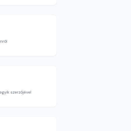
lmről
gyik szerzőjével