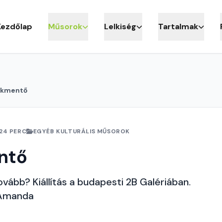
Kezdőlap
Műsorok
Lelkiség
Tartalmak
ékmentő
24 PERC
EGYÉB KULTURÁLIS MŰSOROK
ntő
vább? Kiállítás a budapesti 2B Galériában.
 Amanda