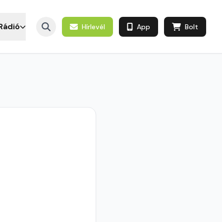
Rádió
Hírlevél
App
Bolt