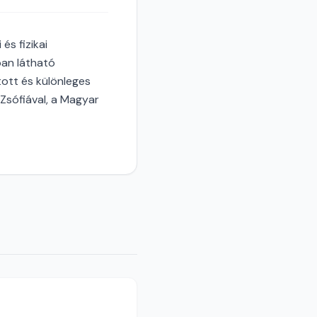
és fizikai
ban látható
tott és különleges
s Zsófiával, a Magyar