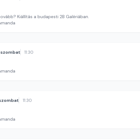
ovább? Kiállítás a budapesti 2B Galériában.
 Amanda
szombat
11:30
 Amanda
szombat
11:30
 Amanda