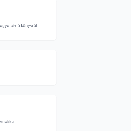
ossal A Tamás-templom karnagya című könyvről
ornokkal