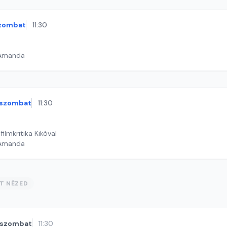
zombat
11:30
 Amanda
szombat
11:30
ilmkritika Kikóval
 Amanda
ST NÉZED
szombat
11:30