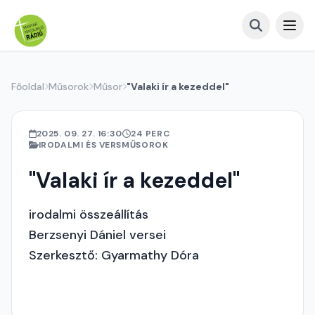
Főoldal
Műsorok
Műsor
"Valaki ír a kezeddel"
2025. 09. 27. 16:30
24 PERC
IRODALMI ÉS VERSMŰSOROK
"Valaki ír a kezeddel"
irodalmi összeállítás
Berzsenyi Dániel versei
Szerkesztő: Gyarmathy Dóra