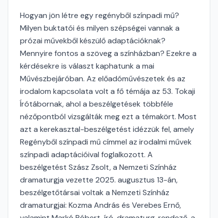
Hogyan jön létre egy regényből színpadi mű?
Milyen buktatói és milyen szépségei vannak a
prózai művekből készülő adaptációknak?
Mennyire fontos a szöveg a színházban? Ezekre a
kérdésekre is választ kaphatunk a mai
Művészbejáróban. Az előadóművészetek és az
irodalom kapcsolata volt a fő témája az 53. Tokaji
Írótábornak, ahol a beszélgetések többféle
nézőpontból vizsgálták meg ezt a témakört. Most
azt a kerekasztal-beszélgetést idézzük fel, amely
Regényből színpadi mű címmel az irodalmi művek
színpadi adaptációival foglalkozott. A
beszélgetést Szász Zsolt, a Nemzeti Színház
dramaturgja vezette 2025. augusztus 13-án,
beszélgetőtársai voltak a Nemzeti Színház
dramaturgjai: Kozma András és Verebes Ernő,
valamint Markó Róbert, író, dramaturg, rendező, a