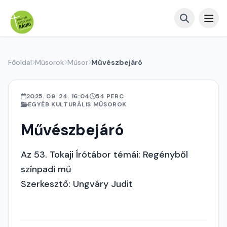
Főoldal
Műsorok
Műsor
Művészbejáró
2025. 09. 24. 16:04
54 PERC
EGYÉB KULTURÁLIS MŰSOROK
Művészbejáró
Az 53. Tokaji Írótábor témái: Regényből
színpadi mű
Szerkesztő: Ungváry Judit