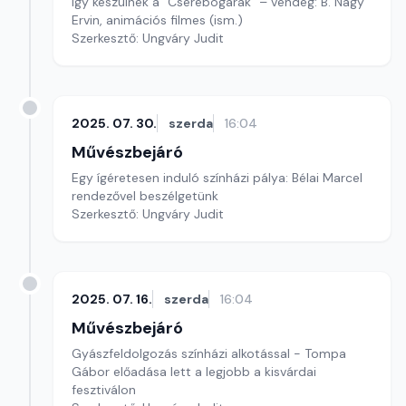
Így készülnek a "Cserebogarak" – vendég: B. Nagy
Ervin, animációs filmes (ism.)
Szerkesztő: Ungváry Judit
2025. 07. 30.
szerda
16:04
Művészbejáró
Egy ígéretesen induló színházi pálya: Bélai Marcel
rendezővel beszélgetünk
Szerkesztő: Ungváry Judit
2025. 07. 16.
szerda
16:04
Művészbejáró
Gyászfeldolgozás színházi alkotással - Tompa
Gábor előadása lett a legjobb a kisvárdai
fesztiválon