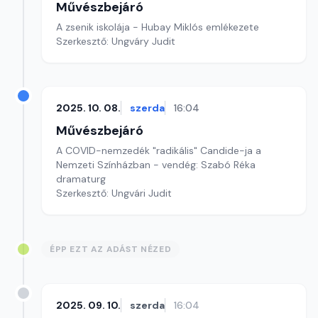
Művészbejáró
A zsenik iskolája - Hubay Miklós emlékezete
Szerkesztő: Ungváry Judit
2025. 10. 08.
szerda
16:04
Művészbejáró
A COVID-nemzedék "radikális" Candide-ja a
Nemzeti Színházban - vendég: Szabó Réka
dramaturg
Szerkesztő: Ungvári Judit
ÉPP EZT AZ ADÁST NÉZED
2025. 09. 10.
szerda
16:04