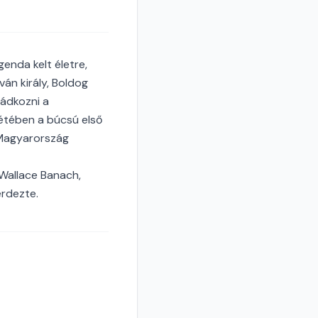
enda kelt életre,
án király, Boldog
mádkozni a
létében a búcsú első
 Magyarország
Wallace Banach,
érdezte.