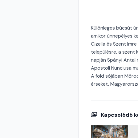
Különleges búcsút ün
amikor ünnepélyes ke
Gizella és Szent Imre
településre, a szent 
napján Spányi Antal
Apostoli Nunciusa m
A föld sójában Móro
érseket, Magyarorszá
Kapcsolódó k