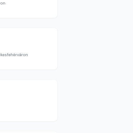
ron
ékesfehérváron