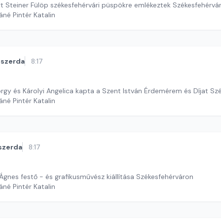
yt Steiner Fülöp székesfehérvári püspökre emlékeztek Székesfehérvá
áné Pintér Katalin
szerda
8:17
örgy és Károlyi Angelica kapta a Szent István Érdemérem és Díjat Sz
áné Pintér Katalin
szerda
8:17
Ágnes festő - és grafikusművész kiállítása Székesfehérváron
áné Pintér Katalin