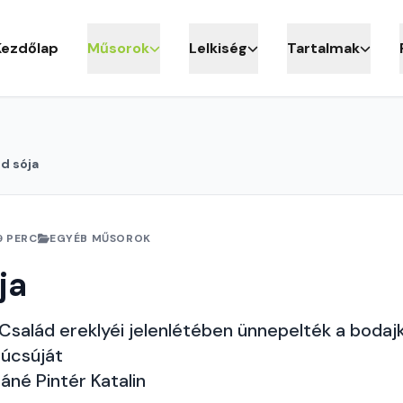
Kezdőlap
Műsorok
Lelkiség
Tartalmak
ld sója
9 PERC
EGYÉB MŰSOROK
ja
salád ereklyéi jelenlétében ünnepelték a bodajk
búcsúját
áné Pintér Katalin