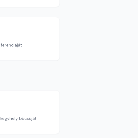
nferenciáját
 kegyhely búcsúját