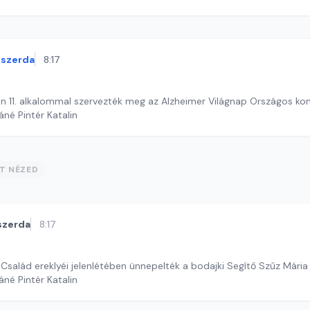
szerda
8:17
n 11. alkalommal szervezték meg az Alzheimer Világnap Országos ko
áné Pintér Katalin
ST NÉZED
szerda
8:17
Család ereklyéi jelenlétében ünnepelték a bodajki Segítő Szűz Mária
áné Pintér Katalin