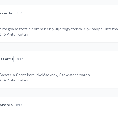
szerda
8:17
 megválasztott elnökének első útja fogyatékkal élők nappali intéz
áné Pintér Katalin
szerda
8:17
 Sancte a Szent Imre Iskolásoknak, Székesfehérváron
áné Pintér Katalin
szerda
8:17