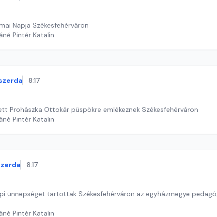
mai Napja Székesfehérváron
áné Pintér Katalin
szerda
8:17
tett Prohászka Ottokár püspökre emlékeznek Székesfehérváron
áné Pintér Katalin
szerda
8:17
api ünnepséget tartottak Székesfehérváron az egyházmegye pedagó
áné Pintér Katalin