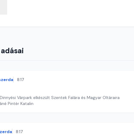
 adásai
szerda
8:17
Dinnyési Várpark elkészült Szentek Falára és Magyar Oltáraira
áné Pintér Katalin
zerda
8:17