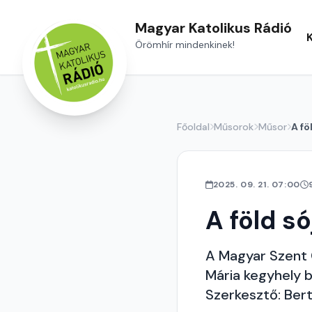
Magyar Katolikus Rádió
Örömhír mindenkinek!
Főoldal
Műsorok
Műsor
A fö
2025. 09. 21. 07:00
A föld só
A Magyar Szent C
Mária kegyhely 
Szerkesztő: Bert