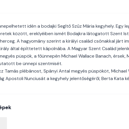
nepelhetett idén a bodajki Segítő Szűz Mária kegyhely. Egy leg
retek között, ereklyéiben ismét Bodajkra látogatott Szent Istv
 herceg. A hagyomány szerint a királyi család csónakkal járt i
király által építtetett kápolnába. A Magyar Szent Család jelen
 megyés püspök, a főünnepén Michael Wallace Banach, érsek,
utatott be ünnepi szentmisét.
cz Tamás plébánost, Spányi Antal megyés püspököt, Michael 
g Apostoli Nunciusát a kegyhely jelentőségéről, Berta Kata k
épek