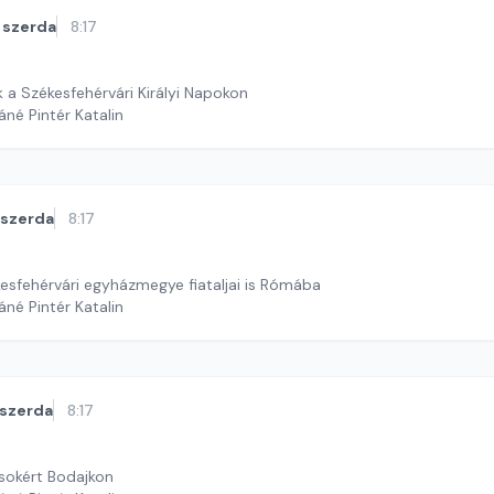
szerda
8:17
 a Székesfehérvári Királyi Napokon
áné Pintér Katalin
szerda
8:17
kesfehérvári egyházmegye fiataljai is Rómába
áné Pintér Katalin
szerda
8:17
sokért Bodajkon