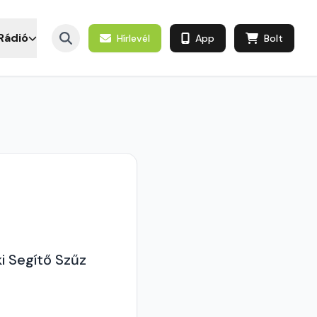
Rádió
Hírlevél
App
Bolt
i Segítő Szűz