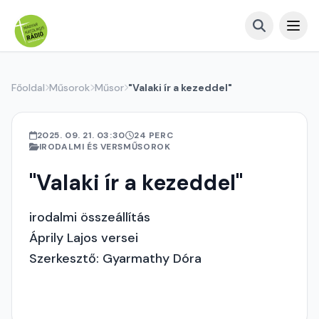
Főoldal
Műsorok
Műsor
"Valaki ír a kezeddel"
2025. 09. 21. 03:30
24 PERC
IRODALMI ÉS VERSMŰSOROK
"Valaki ír a kezeddel"
irodalmi összeállítás
Áprily Lajos versei
Szerkesztő: Gyarmathy Dóra