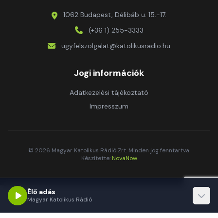
1062 Budapest, Délibáb u. 15.-17.
(+36 1) 255-3333
ugyfelszolgalat@katolikusradio.hu
Jogi információk
Adatkezelési tájékoztató
Impresszum
© 2026 Magyar Katolikus Rádió Zrt. Minden jog fenntartva.
Készítette:
NovaNow
Élő adás
Magyar Katolikus Rádió