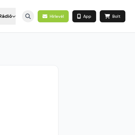
Rádió
Hírlevél
App
Bolt