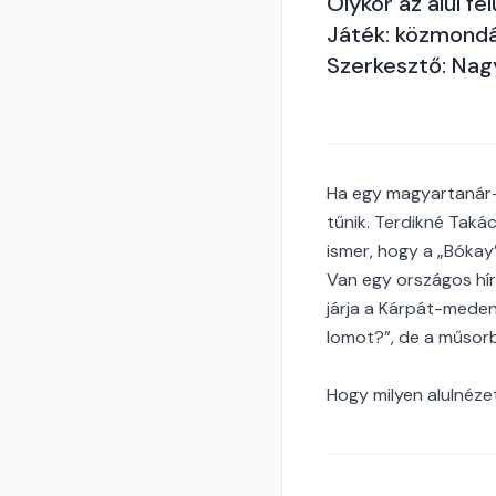
Olykor az alul fe
Játék: közmond
Szerkesztő: Nag
Ha egy magyartanár-d
tűnik. Terdikné Taká
ismer, hogy a „Bókay
Van egy országos hírű
járja a Kárpát-meden
lomot?”, de a műsorb
Hogy milyen alulnézet