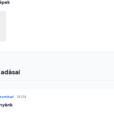
épek
 adásai
zombat
14:04
nyánk
t