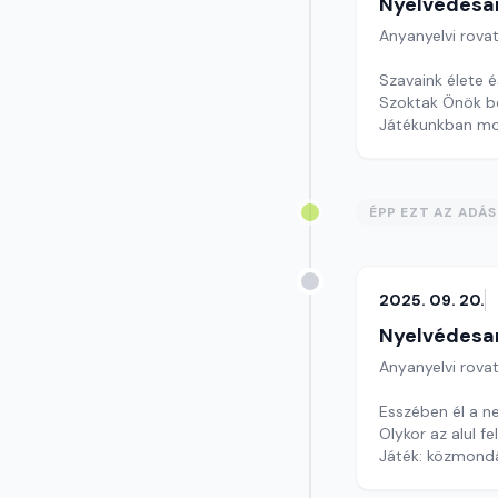
Nyelvédesa
Anyanyelvi rova
Szavaink élete é
Szoktak Önök b
Játékunkban mos
Szerkesztő: Nag
ÉPP EZT AZ ADÁ
2025. 09. 20.
Nyelvédesa
Anyanyelvi rova
Esszében él a n
Olykor az alul f
Játék: közmond
Szerkesztő: Nag