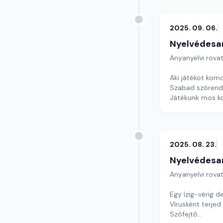
2025. 09. 06.
Nyelvédesa
Anyanyelvi rova
Aki játékot kom
Szabad szórend
Játékunk mos kö
Szerkesztő: Nag
2025. 08. 23.
Nyelvédesa
Anyanyelvi rova
Egy ízig-vérig d
Vírusként terje
Szófejtő