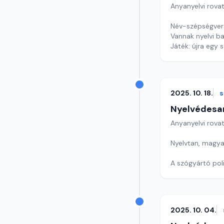
Anyanyelvi rova
Név-szépségver
Vannak nyelvi ba
Játék: újra egy 
Szerkesztő: Nag
2025. 10. 18.
Nyelvédesa
Anyanyelvi rova
Nyelvtan, magyar
A szógyártó poli
Játékunk ma be
Szerkesztő: Nag
2025. 10. 04.