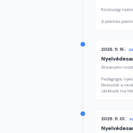
Közösségi nyelvé
A jelentés jelen
Szerkesztő: Nag
2025. 11. 15.
s
Nyelvédesa
Anyanyelvi rova
Pedagógia, nyelv
Nevezzük a nevé
Játékunk ma hib
Szerkesztő: Nag
2025. 11. 01.
s
Nyelvédesa