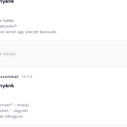
nyánk
t
s halála
eközölni?
t ismét egy szerzőt keresünk
y György András
ST NÉZED
szombat
14:04
nyánk
t
emzet? – Interjú
elültet - Jegyzet
ás-kibogozó
y György András