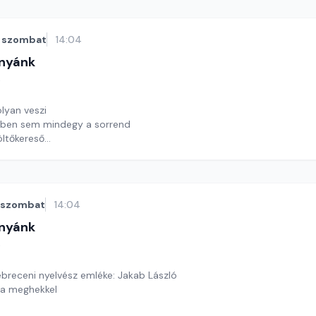
szombat
14:04
nyánk
t
olyan veszi
ben sem mindegy a sorrend
ltőkereső
y György András
szombat
14:04
nyánk
t
ebreceni nyelvész emléke: Jakab László
d a meghekkel