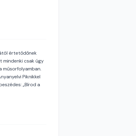
ától értetődőnek
it mindenki csak úgy
óra műsorfolyamban.
nyanyelvi Piknikkel
beszédes: „Bírod a