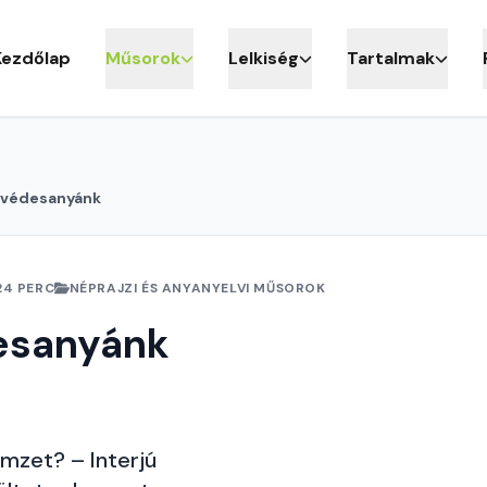
Kezdőlap
Műsorok
Lelkiség
Tartalmak
lvédesanyánk
24 PERC
NÉPRAJZI ÉS ANYANYELVI MŰSOROK
esanyánk
emzet? – Interjú