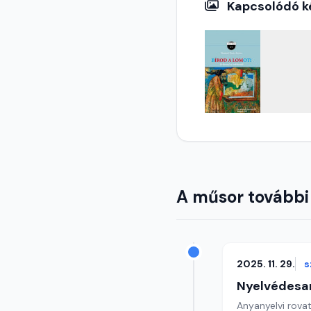
Kapcsolódó k
A műsor további
2025. 11. 29.
s
Nyelvédesa
Anyanyelvi rova