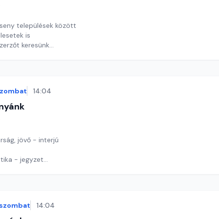
t
seny települések között
lesetek is
szerzőt keresünk
y György András
szombat
14:04
nyánk
t
ság, jövő - interjú
tika - jegyzet
tűkirakó
y György András
szombat
14:04