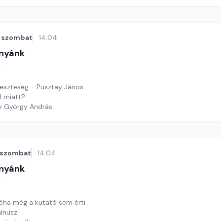
y György András
szombat
14:04
nyánk
t
eszteség - Pusztay János
l miatt?
y György András
szombat
14:04
nyánk
t
néha még a kutató sem érti
mínusz