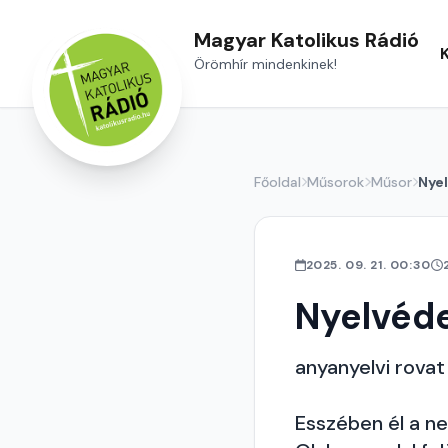
Magyar Katolikus Rádió
Örömhír mindenkinek!
Főoldal
Műsorok
Műsor
Nye
2025. 09. 21. 00:30
Nyelvéd
anyanyelvi rovat
Esszében él a n