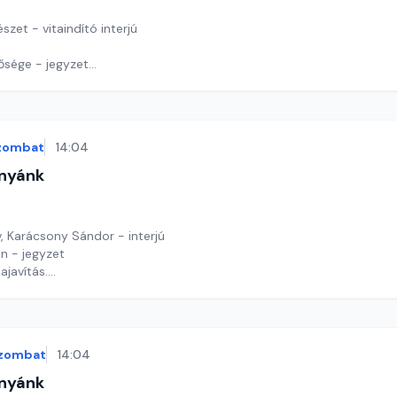
szet - vitaindító interjú
tősége - jegyzet
y György András
zombat
14:04
nyánk
t
, Karácsony Sándor - interjú
n - jegyzet
ajavítás.
y György András
zombat
14:04
nyánk