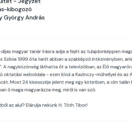
lültet - Jegyzet
ás-kibogozó
y György András
íjas magyar tanár írásra adja a fejét az tulajdonképpen mag
cs Szilvia 1999 óta tanít abban a szakképző intézményben, am
”. A nagyközönség láthatta őt a televízióban, az Élő magyar
 oktatási weboldala - ezen kívül a Kazinczy-műhellyel és az A
cét. Most 24 kisesszéje jelent meg egy kötetben, a cím talán 
an ő maga magyarázza meg, miről is van szó.
ből az alul? Elárulja nekünk H. Tóth Tibor!