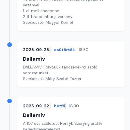
vezényel
1. d-moll chaconne
2. II. brandenburgi verseny
Szerkesztő: Magyar Kornél
2025. 09. 25.
csütörtök
16:30
Dallamív
DALLAMÍV. Folytajuk tánczenékről szóló
sorozatunkat.
Szerkesztő: Máry Szabó Eszter
2025. 09. 22.
hétfő
16:30
Dallamív
A 107 éve született Henryk Szeryng archív
hegedűfelvételeiből