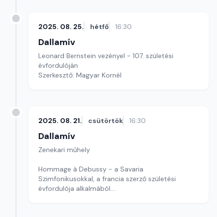
2025. 08. 25.
hétfő
16:30
Dallamív
Leonard Bernstein vezényel - 107. születési
évfordulóján
Szerkesztő: Magyar Kornél
2025. 08. 21.
csütörtök
16:30
Dallamív
Zenekari műhely
Hommage à Debussy - a Savaria
Szimfonikusokkal, a francia szerző születési
évfordulója alkalmából.
Szerkesztő-műsorvezető: Magyar Kornél