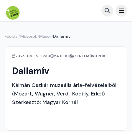
Főoldal
Műsorok
Műsor
Dallamív
2025. 09. 15. 16:30
24 PERC
ZENEI MŰSOROK
Dallamív
Kálmán Oszkár muzeális ária-felvételeiből
(Mozart, Wagner, Verdi, Kodály, Erkel)
Szerkesztő: Magyar Kornél