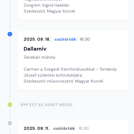
Zong.km: Ingrid Haebler
Szerkesztő: Magyar Kornél
2025. 09. 18.
csütörtök
16:30
Dallamív
Zenekari műhely
Carmen a Szegedi Szimfonikusokkal – Simándy
József születési évfordulójára
Szerkesztő-műsorvezető: Magyar Kornél
ÉPP EZT AZ ADÁST NÉZED
2025. 09. 11.
csütörtök
16:30