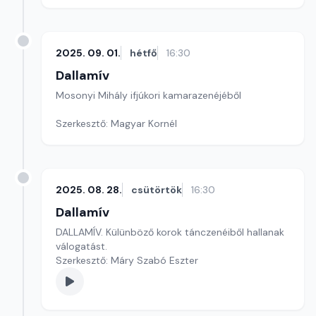
Szerkesztő-műsorvezető: Magyar Kornél
2025. 09. 01.
hétfő
16:30
Dallamív
Mosonyi Mihály ifjúkori kamarazenéjéből
Szerkesztő: Magyar Kornél
2025. 08. 28.
csütörtök
16:30
Dallamív
DALLAMÍV. Külünböző korok tánczenéiből hallanak
válogatást.
Szerkesztő: Máry Szabó Eszter