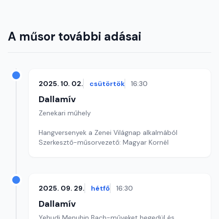
A műsor további adásai
2025. 10. 02.
csütörtök
16:30
Dallamív
Zenekari műhely
Hangversenyek a Zenei Világnap alkalmából
Szerkesztő-műsorvezető: Magyar Kornél
2025. 09. 29.
hétfő
16:30
Dallamív
Yehudi Menuhin Bach-műveket hegedül és