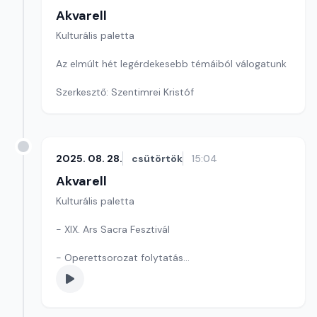
Akvarell
Kulturális paletta
Az elmúlt hét legérdekesebb témáiból válogatunk
Szerkesztő: Szentimrei Kristóf
2025. 08. 28.
csütörtök
15:04
Akvarell
Kulturális paletta
- XIX. Ars Sacra Fesztivál
- Operettsorozat folytatás
- Közlekedési Múzeum kiállítása
Szerkesztő: Fülöp Tamás