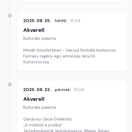
2025. 08. 25.
hétfő
15:04
Akvarell
Kulturális paletta
Mesék bűvöletében - Harcsa Borbála kedvencei,
Fantasy regény egy amnéziás lányról,
Kultúrmorzsa
szerkesztő: Szentimrei Kristóf
2025. 08. 22.
péntek
15:04
Akvarell
Kulturális paletta
Gárdonyi Géza Emlékház
„A múltból a jövőbe"
Templombelsők festőművésze, Máger Ágnes