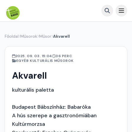
Főoldal
Műsorok
Műsor
Akvarell
2025. 09. 03. 15:04
36 PERC
EGYÉB KULTURÁLIS MŰSOROK
Akvarell
kulturális paletta
Budapest Bábszínház: Babaróka
A hús szerepe a gasztronómiában
Kultúrmorzsa