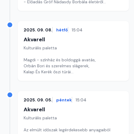
- Előadás Gróf Nádasdy Borbála életéről
Szerkesztő: Tóth J. András
2025. 09. 08.
hétfő
15:04
Akvarell
Kulturális paletta
Magdi - színház és boldoggá avatás,
Orbán Bori és szerelmes slágerek,
Kalap És Kerék őszi túrái
szerkesztő: Szentimrei Kristóf
2025. 09. 05.
péntek
15:04
Akvarell
Kulturális paletta
Az elmúlt időszak legérdekesebb anyagaiból