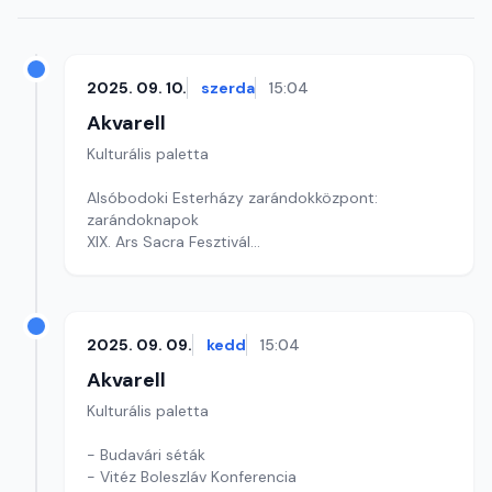
2025. 09. 10.
szerda
15:04
Akvarell
Kulturális paletta
Alsóbodoki Esterházy zarándokközpont:
zarándoknapok
XIX. Ars Sacra Fesztivál
Kultúrmorzsa
Szerkesztő: Fazekas Gyöngyvér
2025. 09. 09.
kedd
15:04
Akvarell
Kulturális paletta
- Budavári séták
- Vitéz Boleszláv Konferencia