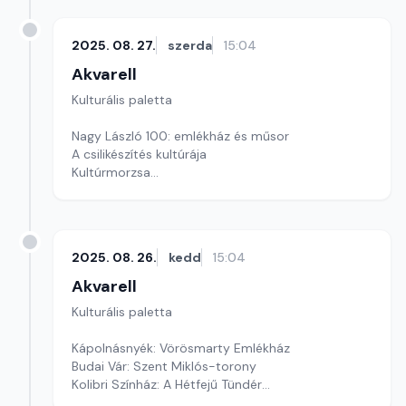
2025. 08. 27.
szerda
15:04
Akvarell
Kulturális paletta
Nagy László 100: emlékház és műsor
A csilikészítés kultúrája
Kultúrmorzsa
Szerkesztő: Fazekas Gyöngyvér
2025. 08. 26.
kedd
15:04
Akvarell
Kulturális paletta
Kápolnásnyék: Vörösmarty Emlékház
Budai Vár: Szent Miklós-torony
Kolibri Színház: A Hétfejű Tündér
Szerkesztő: Tóth J. András