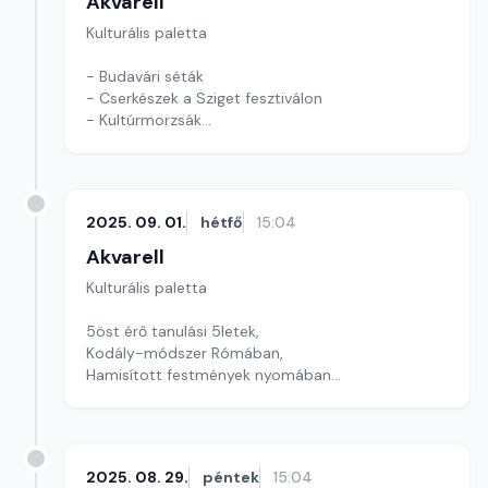
Akvarell
Kulturális paletta
- Budavári séták
- Cserkészek a Sziget fesztiválon
- Kultúrmorzsák
Szerkesztő: Tóth J. András
2025. 09. 01.
hétfő
15:04
Akvarell
Kulturális paletta
5öst érő tanulási 5letek,
Kodály-módszer Rómában,
Hamisított festmények nyomában
szerkesztő: Szentimrei Kristóf
2025. 08. 29.
péntek
15:04