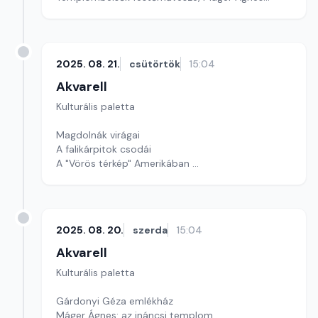
Szerkesztő: Gyarmathy Dóra
2025. 08. 21.
csütörtök
15:04
Akvarell
Kulturális paletta
Magdolnák virágai
A falikárpitok csodái
A "Vörös térkép" Amerikában
Szerkesztő: Nagy György András
2025. 08. 20.
szerda
15:04
Akvarell
Kulturális paletta
Gárdonyi Géza emlékház
Máger Ágnes: az ináncsi templom