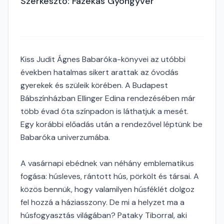
Szerkesztő: Fazekas Gyöngyvér
Kiss Judit Ágnes Babaróka-könyvei az utóbbi
években hatalmas sikert arattak az óvodás
gyerekek és szüleik körében. A Budapest
Bábszínházban Ellinger Edina rendezésében már
több évad óta színpadon is láthatjuk a mesét.
Egy korábbi előadás után a rendezővel léptünk be
Babaróka univerzumába.
A vasárnapi ebédnek van néhány emblematikus
fogása: húsleves, rántott hús, pörkölt és társai. A
közös bennük, hogy valamilyen húsféklét dolgoz
fel hozzá a háziasszony. De mi a helyzet ma a
húsfogyasztás világában? Pataky Tiborral, aki