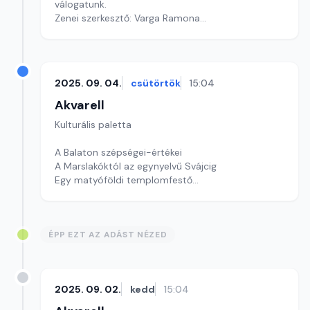
válogatunk.
Zenei szerkesztő: Varga Ramona
Szerkesztő: Zsoldos Szilvia
2025. 09. 04.
csütörtök
15:04
Akvarell
Kulturális paletta
A Balaton szépségei-értékei
A Marslakóktól az egynyelvű Svájcig
Egy matyóföldi templomfestő
Szerkesztő: Nagy György András
ÉPP EZT AZ ADÁST NÉZED
2025. 09. 02.
kedd
15:04