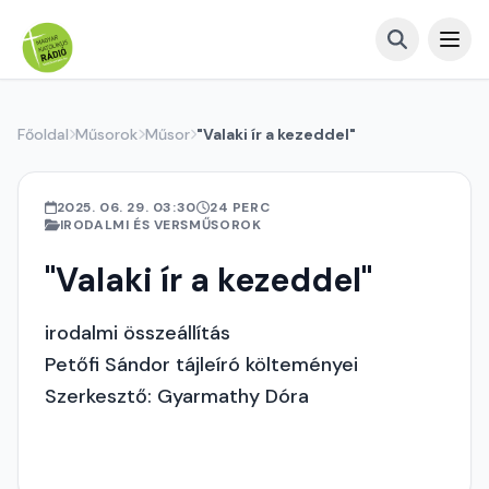
Főoldal
Műsorok
Műsor
"Valaki ír a kezeddel"
2025. 06. 29. 03:30
24 PERC
IRODALMI ÉS VERSMŰSOROK
"Valaki ír a kezeddel"
irodalmi összeállítás
Petőfi Sándor tájleíró költeményei
Szerkesztő: Gyarmathy Dóra