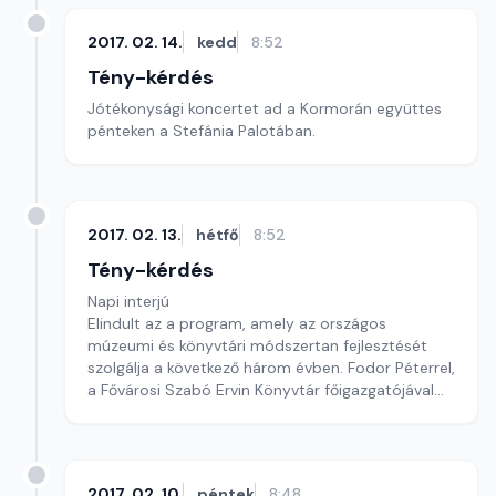
2017. 02. 14.
kedd
8:52
Tény-kérdés
Jótékonysági koncertet ad a Kormorán együttes
pénteken a Stefánia Palotában.
2017. 02. 13.
hétfő
8:52
Tény-kérdés
Napi interjú
Elindult az a program, amely az országos
múzeumi és könyvtári módszertan fejlesztését
szolgálja a következő három évben. Fodor Péterrel,
a Fővárosi Szabó Ervin Könyvtár főigazgatójával
Pécsi Krisztina beszélget.
2017. 02. 10.
péntek
8:48