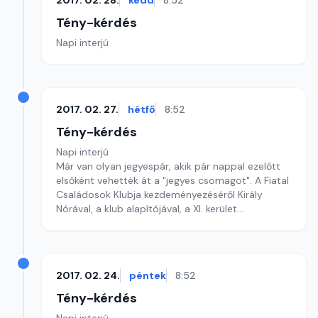
2017. 02. 28.
kedd
8:52
Tény-kérdés
Napi interjú
2017. 02. 27.
hétfő
8:52
Tény-kérdés
Napi interjú
Már van olyan jegyespár, akik pár nappal ezelőtt
elsőként vehették át a "jegyes csomagot". A Fiatal
Családosok Klubja kezdeményezéséről Király
Nórával, a klub alapítójával, a XI. kerület
alpolgármesterével Pécsi Krisztina beszélget.
2017. 02. 24.
péntek
8:52
Tény-kérdés