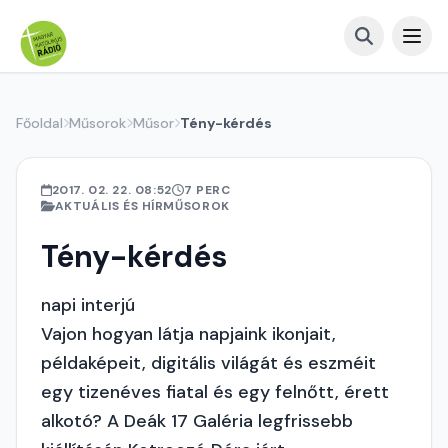
Főoldal
Műsorok
Műsor
Tény-kérdés
2017. 02. 22. 08:52
7 PERC
AKTUÁLIS ÉS HÍRMŰSOROK
Tény-kérdés
napi interjú
Vajon hogyan látja napjaink ikonjait,
példaképeit, digitális világát és eszméit
egy tizenéves fiatal és egy felnőtt, érett
alkotó? A Deák 17 Galéria legfrissebb