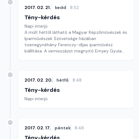
2017. 02. 21.
kedd
8:52
Tény-kérdés
Napi interjú
A múlt héttől látható a Magyar Képzőművészek és
Iparművészek Szövetsége házában
tizenegynéhány Ferenczy-díjas iparművész
kiállítása. A vernisszázst megnyitó Ernyey Gyula
művészettörténész professzorral Balla Ferenc
beszélgetett.
2017. 02. 20.
hétfő
8:48
Tény-kérdés
Napi interjú
2017. 02. 17.
péntek
8:48
Tény-kérdés