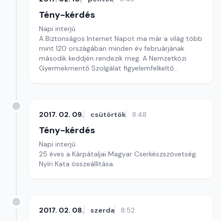
Tény-kérdés
Napi interjú
A Biztonságos Internet Napot ma már a világ több
mint 120 országában minden év februárjának
második keddjén rendezik meg. A Nemzetközi
Gyermekmentő Szolgálat figyelemfelkeltő
eseményén Kotroczó Dóra járt.
2017. 02. 09.
csütörtök
8:48
Tény-kérdés
Napi interjú
25 éves a Kárpátaljai Magyar Cserkészszövetség.
Nyíri Kata összeállítása.
2017. 02. 08.
szerda
8:52