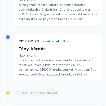
Napi interjú
A megszokottaktól eltérő, és nem felhőtlenül
gyönyörködtető kiállítást tár a látogatók elé a
KOGART Ház. A gyermekrabszolgaságot bemutató
fotókiállítás megnyitóján Balla Ferenc járt.
2017. 02. 23.
csütörtök
8:52
Tény-kérdés
Napi interjú
Egész napos konferenciával zárul a domonkos
rend 800 éves jubileuma február 24-én,
pénteken. Az OP800 rendezvényről Madocsai Bea
kérdezi Deák Hedviget, a domonkos nővérek
előljáróját.
ÉPP EZT AZ ADÁST NÉZED