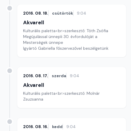
2016. 08. 18.
csütörtök
9:04
Akvarell
Kulturális paletta<br>szerkesztő: Tóth Zsófia
Megújulàssal ünnepli 30. évfordulójàt a
Mestersègek ünnepe
Igyàrtó Gabriella főszervezővel beszèlgetünk
2016. 08. 17.
szerda
9:04
Akvarell
Kulturális paletta<br>szerkesztő: Molnár
Zsuzsanna
2016. 08. 16.
kedd
9:04