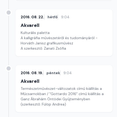
2016. 08. 22.
hétfő
9:04
Akvarell
Kulturális paletta
A kalligráfia művészetéről és tudományáról -
Horváth Janisz grafikusművész
A szerkesztő: Zanati Zsófia
2016. 08. 19.
péntek
9:04
Akvarell
Természetművészet-változatok című kiállítás a
Műcsarnokban / "Gottardo 2016" című kiállítás a
Ganz Ábrahám Öntödei Gyűjteményben
(szerkesztő: Fülöp Andrea)