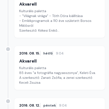
Akvarell
Kulturális paletta
- "Világnak virága" - Tóth Dóra kiállítása
- Emlékprogramok a 110 éve született Borsos
Miklósról
Szerkesztő: Kékesi Enikő
Zenei szerkesztő: Bögös Henrietta
2016. 08. 15.
hétfő
9:04
Akvarell
Kulturális paletta
85 éves "a fotográfia nagyasszonya", Keleti Éva.
A szerkesztő: Zanati Zsófia, a zenei szerkesztő
Keceli Zsuzsa.
2016. 08. 12.
péntek
9:04