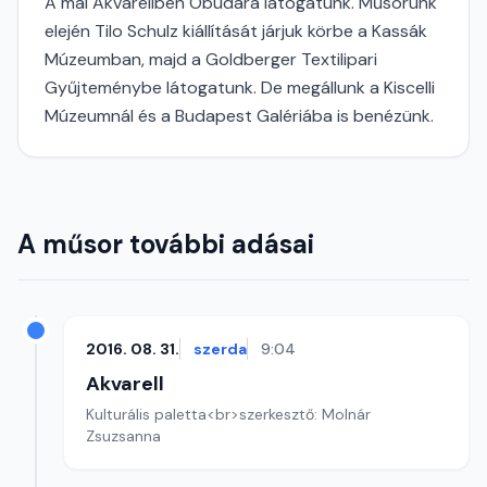
A mai Akvarellben Óbudára látogatunk. Műsorunk
elején Tilo Schulz kiállítását járjuk körbe a Kassák
Múzeumban, majd a Goldberger Textilipari
Gyűjteménybe látogatunk. De megállunk a Kiscelli
Múzeumnál és a Budapest Galériába is benézünk.
A műsor további adásai
2016. 08. 31.
szerda
9:04
Akvarell
Kulturális paletta<br>szerkesztő: Molnár
Zsuzsanna