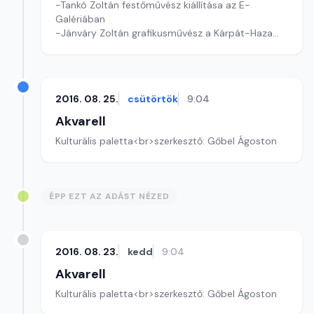
-Tankó Zoltán festőművész kiállítása az E-
Galériában
-Jánváry Zoltán grafikusművész a Kárpát-Haza
Galériában
A szerkesztő Zanati Zsófia, zenei szerkesztő Keceli
Zsuzsa.
2016. 08. 25.
csütörtök
9:04
Akvarell
Kulturális paletta<br>szerkesztő: Gőbel Ágoston
ÉPP EZT AZ ADÁST NÉZED
2016. 08. 23.
kedd
9:04
Akvarell
Kulturális paletta<br>szerkesztő: Gőbel Ágoston