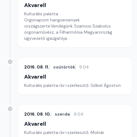
Akvarell
Kulturális paletta
Orgonapont hangversenyek
országszerte.Vendégünk Szamosi Szabolcs
orgonaművész, a Filharmónia Magyarország
ügyvezető igazgatója.
A szerkesztő: Zanati Zsófia, zenei szerkesztő Keceli
Zsuzsa.
2016. 08. 11.
csütörtök
9:04
Akvarell
Kulturális paletta<br>szerkesztő: Gőbel Ágoston
2016. 08. 10.
szerda
9:04
Akvarell
Kulturális paletta<br>szerkesztő: Molnár