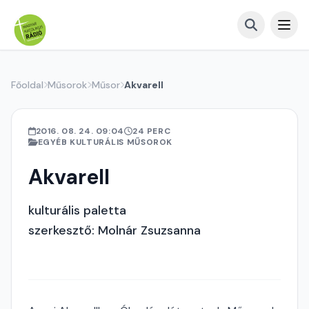
Főoldal
Műsorok
Műsor
Akvarell
2016. 08. 24. 09:04
24 PERC
EGYÉB KULTURÁLIS MŰSOROK
Akvarell
kulturális paletta
szerkesztő: Molnár Zsuzsanna