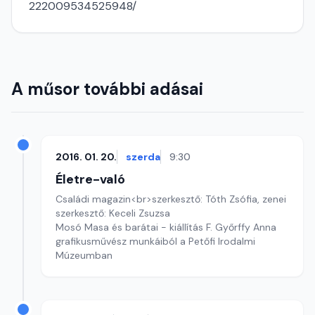
222009534525948/
A műsor további adásai
2016. 01. 20.
szerda
9:30
Életre-való
Családi magazin<br>szerkesztő: Tóth Zsófia, zenei
szerkesztő: Keceli Zsuzsa
Mosó Masa és barátai - kiállítás F. Győrffy Anna
grafikusművész munkáiból a Petőfi Irodalmi
Múzeumban