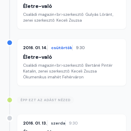
Életre-való
Családi magazin<br>szerkesztő: Gulyás Lóránt,
zenei szerkesztő: Keceli Zsuzsa
2016. 01. 14.
csütörtök
9:30
Életre-való
Családi magazin<br>szerkesztő: Bertáné Pintér
Katalin, zenei szerkesztő: Keceli Zsuzsa
Ökumenikus imahét Fehérváron
ÉPP EZT AZ ADÁST NÉZED
2016. 01. 13.
szerda
9:30