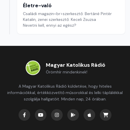
Életre-való
Családi magazin<br>szerkesztő: Bertáné Pintér
Katalin, zenei szerkesztő: Keceli Zsuzsa
Nevetni kell, ennyi az egész?
Magyar Katolikus Rádió
Örömhír mindenkinek!
A Magyar Katolikus Rádió küldetése, hogy hiteles
információkkal, értékközvetítő műsorokkal és lelki táplálékkal
szolgálja hallgatóit. Minden nap, 24 órában.