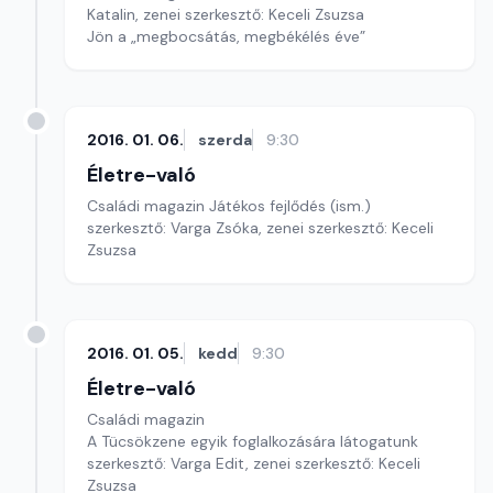
Katalin, zenei szerkesztő: Keceli Zsuzsa
Jön a „megbocsátás, megbékélés éve”
2016. 01. 06.
szerda
9:30
Életre-való
Családi magazin Játékos fejlődés (ism.)
szerkesztő: Varga Zsóka, zenei szerkesztő: Keceli
Zsuzsa
2016. 01. 05.
kedd
9:30
Életre-való
Családi magazin
A Tücsökzene egyik foglalkozására látogatunk
szerkesztő: Varga Edit, zenei szerkesztő: Keceli
Zsuzsa