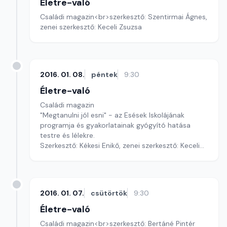
Életre-való
Családi magazin<br>szerkesztő: Szentirmai Ágnes,
zenei szerkesztő: Keceli Zsuzsa
2016. 01. 08.
péntek
9:30
Életre-való
Családi magazin
"Megtanulni jól esni" - az Esések Iskolájának
programja és gyakorlatainak gyógyító hatása
testre és lélekre.
Szerkesztő: Kékesi Enikő, zenei szerkesztő: Keceli
Zsuzsa
2016. 01. 07.
csütörtök
9:30
Életre-való
Családi magazin<br>szerkesztő: Bertáné Pintér