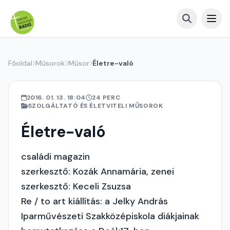
Főoldal
Műsorok
Műsor
Életre-való
2016. 01. 13. 18:04
24 PERC
SZOLGÁLTATÓ ÉS ÉLETVITELI MŰSOROK
Életre-való
családi magazin
szerkesztő: Kozák Annamária, zenei
szerkesztő: Keceli Zsuzsa
Re / to art kiállítás: a Jelky András
Iparművészeti Szakközépiskola diákjainak