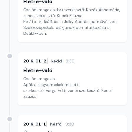
Életre-való
Családi magazin<br>szerkesztő: Kozák Annamária,
zenei szerkesztő: Keceli Zsuzsa
Re / to art kiállítás: a Jelky András Iparművészeti
Szakközépiskola diákjainak bemutatkozása a
Deák17-ben.
2016. 01. 12.
kedd
9:30
Életre-való
Családi magazin
Apák a kisgyermekek mellett
szerkesztő: Varga Edit, zenei szerkesztő: Keceli
Zsuzsa
2016. 01. 11.
hétfő
9:30