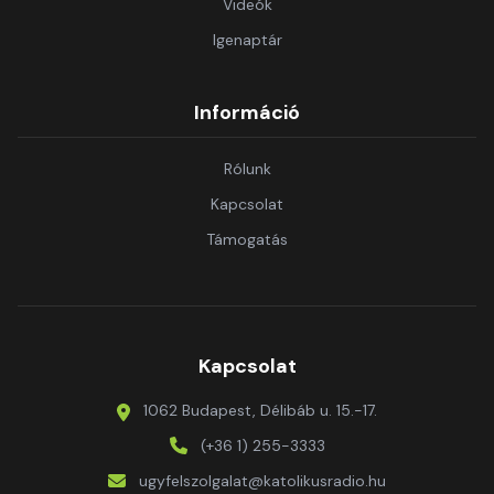
Videók
Igenaptár
Információ
Rólunk
Kapcsolat
Támogatás
Kapcsolat
1062 Budapest, Délibáb u. 15.-17.
(+36 1) 255-3333
ugyfelszolgalat@katolikusradio.hu