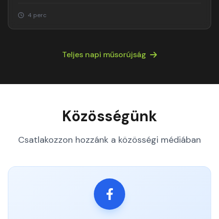
4 perc
Teljes napi műsorújság
Közösségünk
Csatlakozzon hozzánk a közösségi médiában