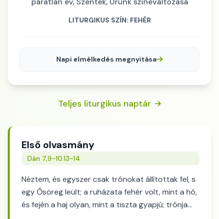
páratlan év, Szentek, Urunk színeváltozása
LITURGIKUS SZÍN: FEHÉR
Napi elmélkedés megnyitása
Teljes liturgikus naptár
Első olvasmány
Dán 7,9-10.13-14
Néztem, és egyszer csak trónokat állítottak fel, s
egy Ősöreg leült; a ruházata fehér volt, mint a hó,
és fején a haj olyan, mint a tiszta gyapjú; trónja
lángoló tűz, kerekei égő tűz. Tüzes és sebes folyó