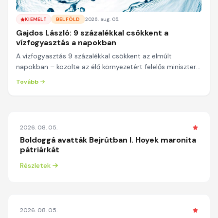
KIEMELT
BELFÖLD
2026. aug. 05.
Gajdos László: 9 százalékkal csökkent a
vízfogyasztás a napokban
A vízfogyasztás 9 százalékkal csökkent az elmúlt
napokban – közölte az élő környezetért felelős miniszter
szerdán a Facebook-oldalán. Gajdos László az...
Tovább
2026. 08. 05.
Boldoggá avatták Bejrútban I. Hoyek maronita
pátriárkát
Részletek
2026. 08. 05.