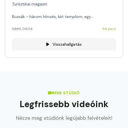
Turisztikai magazin
Buzsák - három hímzés, két templom, egy
népművészeti tájház
Szerkesztő: Szentirmai Ágnes
Hétfő, 09:04
54 perc
Visszahallgatás
MKR STÚDIÓ
Legfrissebb videóink
Nézze meg stúdiónk legújabb felvételeit!
2026. aug. 05.
LEGÚJABB