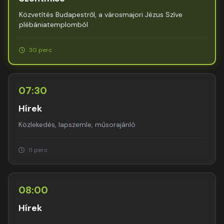
Közvetítés Budapestről, a városmajori Jézus Szíve
plébániatemplomból
30 perc
07:30
Hírek
Közlekedés, lapszemle, műsorajánló
11 perc
08:00
Hírek