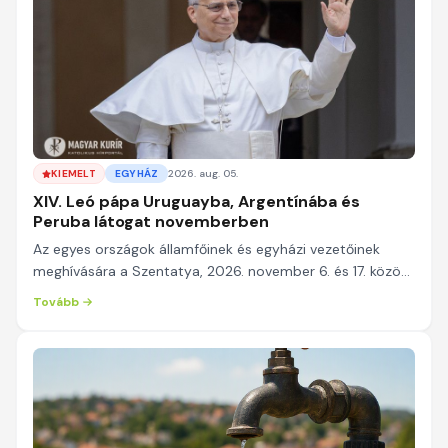
KIEMELT
EGYHÁZ
2026. aug. 05.
XIV. Leó pápa Uruguayba, Argentínába és
Peruba látogat novemberben
Az egyes országok államfőinek és egyházi vezetőinek
meghívására a Szentatya, 2026. november 6. és 17. között
apostoli utazást tesz Uruguayba, Argentín...
Tovább