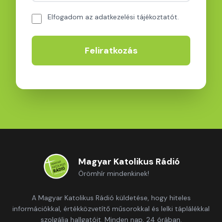
Elfogadom az adatkezelési tájékoztatót.
Feliratkozás
Magyar Katolikus Rádió
Örömhír mindenkinek!
A Magyar Katolikus Rádió küldetése, hogy hiteles
információkkal, értékközvetítő műsorokkal és lelki táplálékkal
szolgálja hallgatóit. Minden nap, 24 órában.