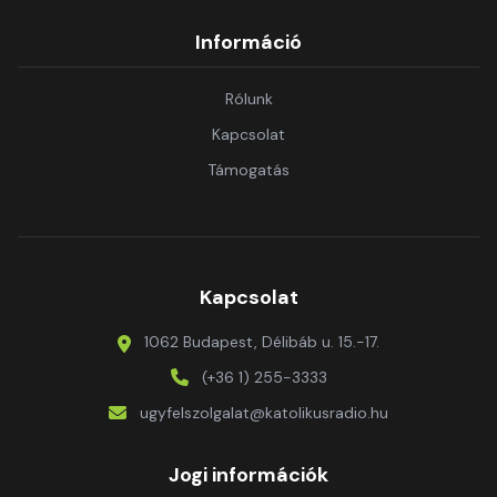
Információ
Rólunk
Kapcsolat
Támogatás
Kapcsolat
1062 Budapest, Délibáb u. 15.-17.
(+36 1) 255-3333
ugyfelszolgalat@katolikusradio.hu
Jogi információk