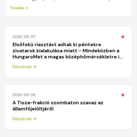
- derül ki a kormány.hu hőségriasztásr...
Tovább
2026. 08. 07.
Elsőfokú riasztást adtak ki péntekre
zivatarok kialakulása miatt - Mindeközben a
HungaroMet a magas középhőmérsékletre is
figyelmeztet
Részletek
2026. 08. 06.
A Tisza-frakció szombaton szavaz az
államfőjelöltjéről
Részletek