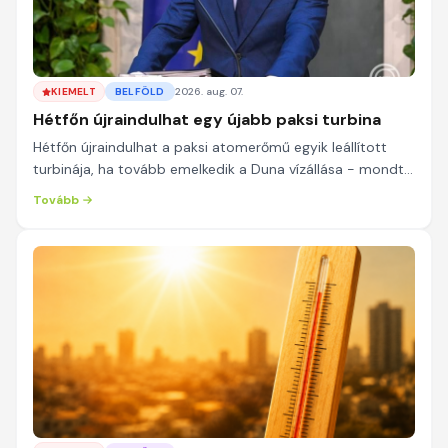
KIEMELT
BELFÖLD
2026. aug. 07.
Hétfőn újraindulhat egy újabb paksi turbina
Hétfőn újraindulhat a paksi atomerőmű egyik leállított
turbinája, ha tovább emelkedik a Duna vízállása - mondta
Magyar Péter miniszterelnök a pénteki ...
Tovább