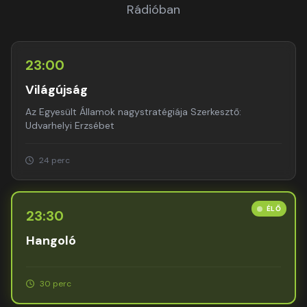
az itt állók közül, akik nem ízlelik meg a halált, amíg
Rádióban
meg nem látják az Emberfiát, amint eljön az ő
országában.''
23:00
Világújság
Az Egyesült Államok nagystratégiája Szerkesztő:
Udvarhelyi Erzsébet
24 perc
ÉLŐ
23:30
Hangoló
30 perc