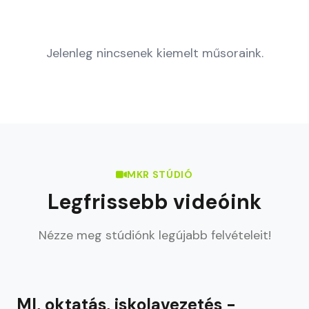
Jelenleg nincsenek kiemelt műsoraink.
MKR STÚDIÓ
Legfrissebb videóink
Nézze meg stúdiónk legújabb felvételeit!
2026. aug. 05.
LEGÚJABB
MI, oktatás, iskolavezetés -