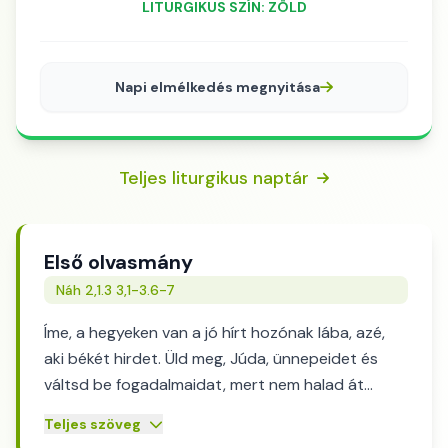
LITURGIKUS SZÍN: ZÖLD
Napi elmélkedés megnyitása
Teljes liturgikus naptár
Első olvasmány
Náh 2,1.3 3,1-3.6-7
Íme, a hegyeken van a jó hírt hozónak lába, azé,
aki békét hirdet. Üld meg, Júda, ünnepeidet és
váltsd be fogadalmaidat, mert nem halad át
többé rajtad Béliál; mindenestül elveszett! Mert
Teljes szöveg
helyreállítja az Úr Jákob dicsőségét és Izrael