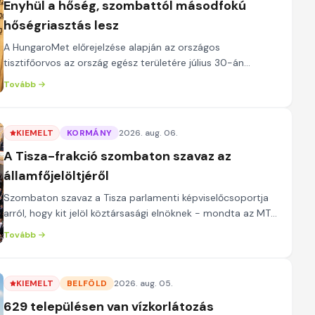
Enyhül a hőség, szombattól másodfokú
hőségriasztás lesz
A HungaroMet előrejelzése alapján az országos
tisztifőorvos az ország egész területére július 30-án
elrendelt harmadfokú hőségriasztást augusztus 8-án...
Tovább
KIEMELT
KORMÁNY
2026. aug. 06.
A Tisza-frakció szombaton szavaz az
államfőjelöltjéről
Szombaton szavaz a Tisza parlamenti képviselőcsoportja
arról, hogy kit jelöl köztársasági elnöknek - mondta az MTI
kérdésére Bujdosó Andrea frakcióvez...
Tovább
KIEMELT
BELFÖLD
2026. aug. 05.
629 településen van vízkorlátozás