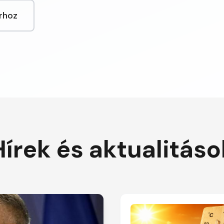
rhoz
Hírek és aktualitáso