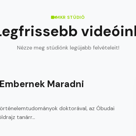
MKR STÚDIÓ
Legfrissebb videóin
Nézze meg stúdiónk legújabb felvételeit!
2026. aug. 05.
 - Embernek Maradni
 történelemtudományok doktorával, az Óbudai
rajz tanárr...