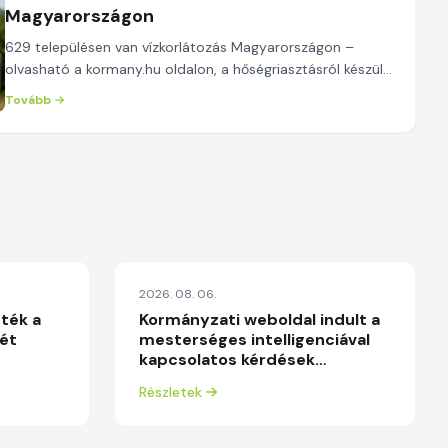
Magyarországon
629 településen van vízkorlátozás Magyarországon –
olvasható a kormany.hu oldalon, a hőségriasztásról készült,
szerda reggel közzétett jelentésben. A ...
Tovább
2026. 08. 06.
tték a
Kormányzati weboldal indult a
pét
mesterséges intelligenciával
kapcsolatos kérdések
megválaszolására
Részletek