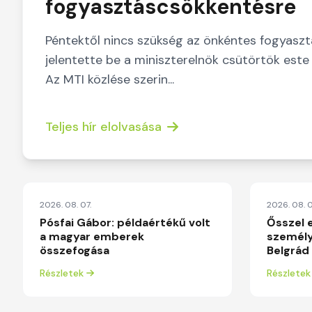
fogyasztáscsökkentésre
Péntektől nincs szükség az önkéntes fogyasz
jelentette be a miniszterelnök csütörtök este
Az MTI közlése szerin...
Teljes hír elolvasása
2026. 08. 07.
2026. 08. 0
Pósfai Gábor: példaértékű volt
Ősszel e
a magyar emberek
személy
összefogása
Belgrád
Részletek
Részletek