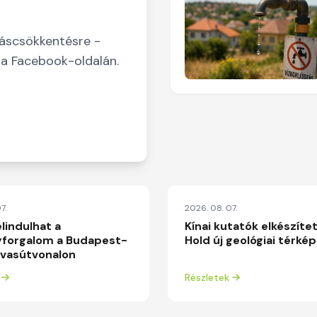
táscsökkentésre -
 a Facebook-oldalán.
7.
2026. 08. 07.
lindulhat a
Kínai kutatók elkészíte
forgalom a Budapest-
Hold új geológiai térké
 vasútvonalon
Részletek