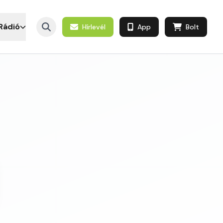
Rádió
Hírlevél
App
Bolt