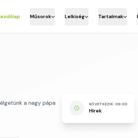
Kezdőlap
Műsorok
Lelkiség
Tartalmak
szélgetünk a nagy pápa
KÖVETKEZIK: 09:00
Hírek