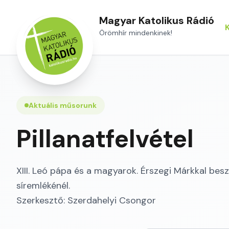
Magyar Katolikus Rádió
Örömhír mindenkinek!
Aktuális műsorunk
Pillanatfelvétel
XIII. Leó pápa és a magyarok. Érszegi Márkkal be
síremlékénél.
Szerkesztő: Szerdahelyi Csongor